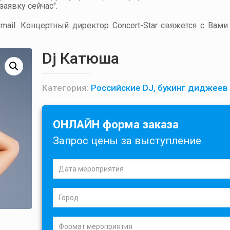
аявку сейчас".
ail. Концертный директор Concert-Star свяжется с Вами
Dj Катюша
Категория:
Российские DJ, букинг диджеев
ОНЛАЙН форма заказа
Запрос цены за выступление