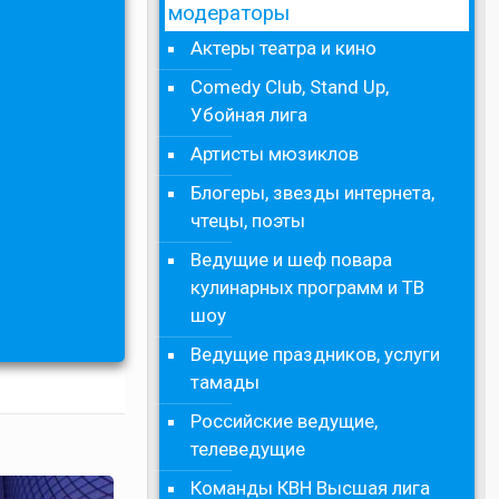
модераторы
Актеры театра и кино
Comedy Club, Stand Up,
Убойная лига
Артисты мюзиклов
Блогеры, звезды интернета,
чтецы, поэты
Ведущие и шеф повара
кулинарных программ и ТВ
шоу
Ведущие праздников, услуги
тамады
Российские ведущие,
телеведущие
Команды КВН Высшая лига