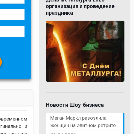
организация и проведение
праздника
Новости Шоу-бизнеса
Меган Маркл разозлила
овременном
женщин на элитном ретрите
гинально и
день диджея