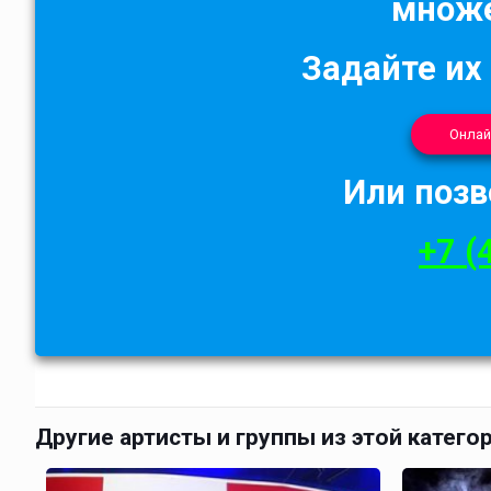
множе
Задайте их
Онлай
Или позв
+7 (
Другие артисты и группы из этой катего