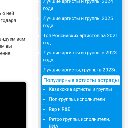
Лучшие артисты и группы 2024
года
 о ней
Лучшие артисты и группы 2025
агодаря
года
Топ Российских артистов за 2021
мендуем вам
год
Там вы
Лучшие артисты и группы в 2023
ления
году.
Лучшие артисты, группы в 2023г.
Популярные артисты эстрады
Казахские артисты и группы
Поп-группы, исполнители
Rap и R&B
Ретро группы, исполнители,
ВИА