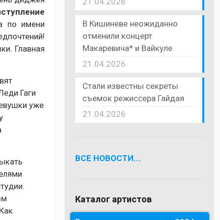
21.04.2026
ыступление
В Кишиневе неожиданно
а по имени
отменили концерт
едпочтений!
Макаревича* и Вайкуле
ки. Главная
21.04.2026
вят
Стали известны секреты
Леди Гаги
съемок режиссера Гайдая
девушки уже
21.04.2026
у
а
ВСЕ НОВОСТИ...
мыкать
телями
тудии.
ым
Каталог артистов
 Как