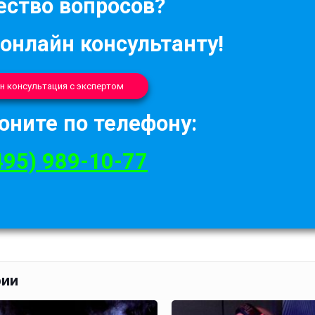
ство вопросов?
 онлайн консультанту!
н консультация с экспертом
оните по телефону:
495) 989-10-77
рии