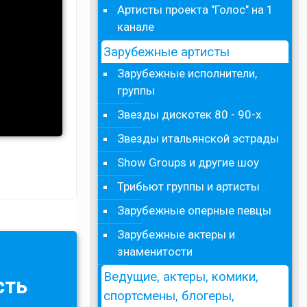
Артисты проекта "Голос" на 1
канале
Зарубежные артисты
Зарубежные исполнители,
группы
Звезды дискотек 80 - 90-х
Звезды итальянской эстрады
Show Groups и другие шоу
Трибьют группы и артисты
Зарубежные оперные певцы
Зарубежные актеры и
знаменитости
Ведущие, актеры, комики,
сть
спортсмены, блогеры,