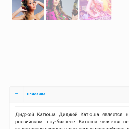
Описание
Диджей Катюша Диджей Катюша является но
российском шоу-бизнесе. Катюша является п
качественно переделывает самые разнообразные