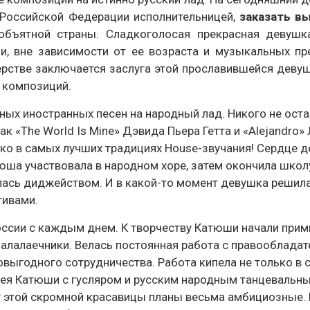
 Российской Федерации исполнительницей,
заказать в
объятной страны. Сладкоголосая прекрасная девушк
, вне зависимости от ее возраста и музыкальных пр
рстве заключается заслуга этой прославившейся девуш
 композиций.
ых иностранных песен на народный лад. Никого не оста
«The World Is Mine» Дэвида Пьера Гетта и «Alejandro» 
ко в самых лучших традициях House-звучания! Сердце 
юша участвовала в народном хоре, затем окончила школ
лась диджейством. И в какой-то момент девушка решил
тивами.
оссии с каждым днем. К творчеству Катюши начали при
алалаечники. Велась постоянная работа с правооблада
ыгодного сотрудничества. Работа кипела не только в с
ея Катюши с гусляром и русским народным танцевальн
 у этой скромной красавицы планы весьма амбициозные.