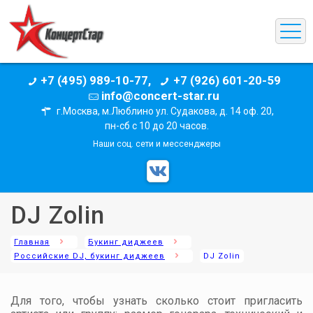
+7 (495) 989-10-77,
+7 (926) 601-20-59
info@concert-star.ru
г.Москва, м.Люблино ул. Судакова, д. 14 оф. 20,
пн-сб с 10 до 20 часов.
Наши соц. сети и мессенджеры
DJ Zolin
Главная
Букинг диджеев
Российские DJ, букинг диджеев
DJ Zolin
Для того, чтобы узнать сколько стоит пригласить