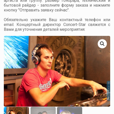
артиста или группу: размер гонорара, технический и
бытовой райдер - заполните форму заказа и нажмите
кнопку "Отправить заявку сейчас".
Обязательно укажите Ваш контактный телефон или
email. Концертный директор Concert-Star свяжется с
Вами для уточнения деталей мероприятия: