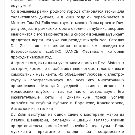
ему нужно!
Со временем рамки родного города становятся тесны для
талантливого диджея, и в 2003 году он перебирается в
Москву. Там DJ Zolin участвует в масштабном проекте Day-
party project, в рамках которого столичная публика впервые
знакомится с его творчеством. В скором времени музыкант
предстает перед ней уже как резидент клуба Neo. Сегодня
DJ Zolin так же является постоянным резидентом
Всероссийского ELECTRO DANCE Фестиваля, который
проходит каждый год.
А кроме того, активным участником проекта Devil Sisters, в
котором, кроме него, работают еще четыре талантливых и
самобытных музыканта. Их объединяет любовь к электро-
хаусу и прогрессив-хаусу во всех его многогранных
проявлениях. Молодой диджей активно играет в
московских клубах, а так же часто гастролирует. Его
зажигательные сеты и динамичные треки успели
полюбиться клубной публике в Воронеже, Красногорске,
Астрахани и не только.
DJ Zolin выступал на одной сцене с мастерами жанра из
Италии, Швейцарии, Голландии и Швеции, являясь яркими
представителем российской клубной культуры. Ведь
музыканта пристально следит за современным