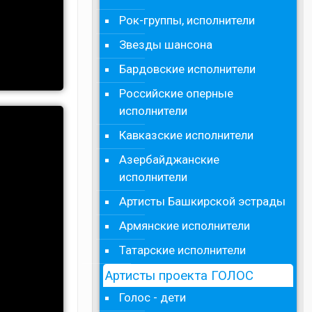
Рок-группы, исполнители
Звезды шансона
Бардовские исполнители
Российские оперные
исполнители
Кавказские исполнители
Азербайджанские
исполнители
Артисты Башкирской эстрады
Армянские исполнители
Татарские исполнители
Артисты проекта ГОЛОС
Голос - дети