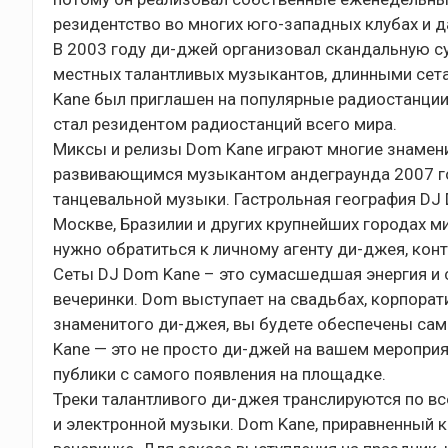
резидентство во многих юго-западных клубах и д
В 2003 году ди-джей организовал скандальную с
местных талантливых музыкантов, длинными сета
Kane был приглашен на популярные радиостанции,
стал резидентом радиостанций всего мира.
Миксы и релизы Dom Kane играют многие знамени
развивающимся музыкантом андеграунда 2007 год
танцевальной музыки. Гастрольная география DJ 
Москве, Бразилии и других крупнейших городах м
нужно обратиться к личному агенту ди-джея, конт
Сеты DJ Dom Kane – это сумасшедшая энергия и 
вечеринки. Dom выступает на свадьбах, корпорат
знаменитого ди-джея, вы будете обеспечены сам
Kane — это не просто ди-джей на вашем меропри
публики с самого появления на площадке.
Треки талантливого ди-джея транслируются по вс
и электронной музыки. Dom Kane, приравненный 