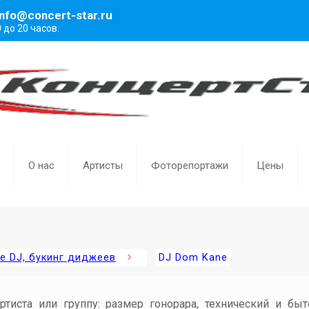
info@concert-star.ru
0 до 20 часов.
О нас
Артисты
Фоторепортажи
Цены
е DJ, букинг диджеев
DJ Dom Kane
артиста или группу: размер гонорара, технический и бы