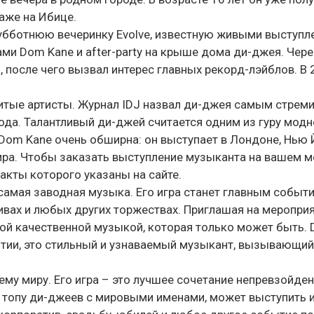
аже на Ибице.
убботнюю вечеринку Evolve, известную живыми выступл
ми Dom Kane и after-party на крыше дома ди-джея. Чер
 после чего вызвал интерес главных рекорд-лэйблов. В
тые артисты. Журнал IDJ назвал ди-джея самым стреми
а. Талантливый ди-джей считается одним из гуру модн
Dom Kane очень обширна: он выступает в Лондоне, Нью 
ира. Чтобы заказать выступление музыканта на вашем м
акты которого указаны на сайте.
самая заводная музыка. Его игра станет главным событ
ивах и любых других торжествах. Приглашая на меропри
ой качественной музыкой, которая только может быть.
ятии, это стильный и узнаваемый музыкант, вызывающий
ему миру. Его игра – это лучшее сочетание непревзойден
к топу ди-джеев с мировыми именами, может выступить 