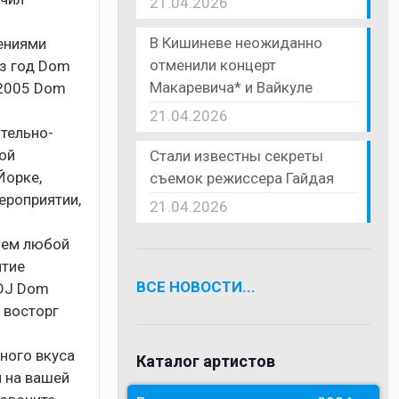
21.04.2026
В Кишиневе неожиданно
ениями
отменили концерт
ез год Dom
Макаревича* и Вайкуле
 2005 Dom
21.04.2026
тельно-
ой
Стали известны секреты
Йорке,
съемок режиссера Гайдая
ероприятии,
21.04.2026
ием любой
ятие
ВСЕ НОВОСТИ...
 DJ Dom
 восторг
ного вкуса
Каталог артистов
и на вашей