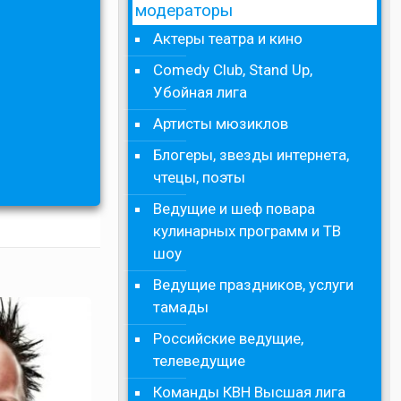
модераторы
Актеры театра и кино
Comedy Club, Stand Up,
Убойная лига
Артисты мюзиклов
Блогеры, звезды интернета,
чтецы, поэты
Ведущие и шеф повара
кулинарных программ и ТВ
шоу
Ведущие праздников, услуги
тамады
Российские ведущие,
телеведущие
Команды КВН Высшая лига