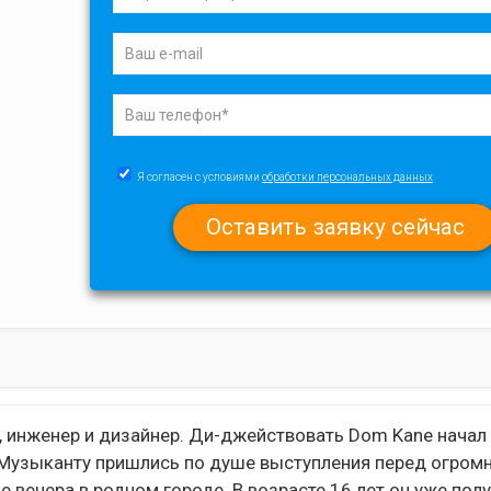
Я согласен с условиями
обработки персональных данных
, инженер и дизайнер. Ди-джействовать Dom Kane начал
 Музыканту пришлись по душе выступления перед огромн
вечера в родном городе. В возрасте 16 лет он уже пол