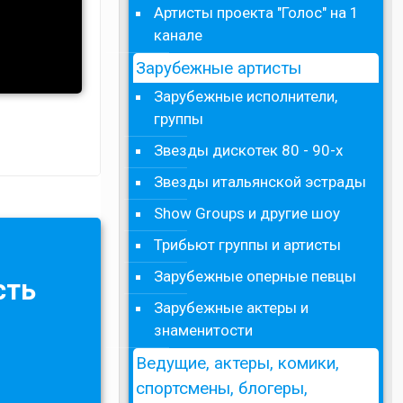
Артисты проекта "Голос" на 1
канале
Зарубежные артисты
Зарубежные исполнители,
группы
Звезды дискотек 80 - 90-х
Звезды итальянской эстрады
Show Groups и другие шоу
Трибьют группы и артисты
Зарубежные оперные певцы
сть
Зарубежные актеры и
знаменитости
Ведущие, актеры, комики,
спортсмены, блогеры,