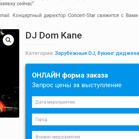
аявку сейчас".
ail. Концертный директор Concert-Star свяжется с Вами
DJ Dom Kane
Категория:
Зарубежные DJ, букинг диджее
ОНЛАЙН форма заказа
Запрос цены за выступление