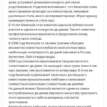
дома, устраивал домашние концерты для своих
родственников. Родители вспоминают, что Baramuda очень
много времени проводил за компьютером, смешивая
различные стили, много экспериментировал. Играл музыку
преимущественно в стиле хаус.
В 16 лет Baramuda стал известен широкой публике после
участия в одном из конкурсов ди-джеев. Там его заметили
профессиональные музыканты и предложили юному
таланту свою помощь.
В 2008 году Baramuda со своими треками объездил
множество известных клубов во всех уголках мира,
наибольшую популярность ди-джей завоевал в России,
Аргентине, США и Нидерландах.
2009 год становится переломным в творчестве этого
талантливого ди-джея. Он насыщает свои треки техно и тек-
хаус звуками, чем прославился по всему миру. В этом же
году Baramuda подписывает несколько договоров с
известными музыкальными лэйблами и записывает
совместные композиции с известными ди-джеями.
На данный момент Baramuda является одним из самых
востребованных ди-джеев мирового масштаба, пригласить
этого музыканта к себе на вечеринку считается
престижным.
Baramuda много работает, полон творческих сил и идей.