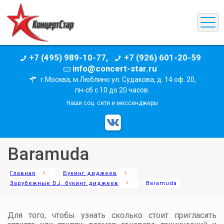
+7 (495) 989-10-77,
+7 (926) 601-20-59
info@concert-star.ru
г.Москва, м.Люблино ул. Судакова, д. 14 оф. 20,
пн-сб с 10 до 20 часов.
Наши соц. сети и мессенджеры
Baramuda
Главная
Букинг диджеев
Зарубежные DJ, букинг диджеев
Baramuda
Для того, чтобы узнать сколько стоит пригласить