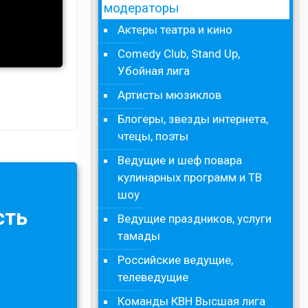
модераторы
Актеры театра и кино
Comedy Club, Stand Up,
Убойная лига
Артисты мюзиклов
Блогеры, звезды интернета,
чтецы, поэты
Ведущие и шеф повара
кулинарных программ и ТВ
шоу
сть
Ведущие праздников, услуги
тамады
Российские ведущие,
телеведущие
Команды КВН Высшая лига