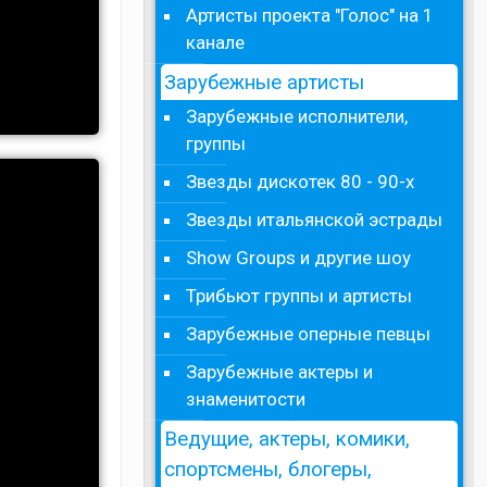
Артисты проекта "Голос" на 1
канале
Зарубежные артисты
Зарубежные исполнители,
группы
Звезды дискотек 80 - 90-х
Звезды итальянской эстрады
Show Groups и другие шоу
Трибьют группы и артисты
Зарубежные оперные певцы
Зарубежные актеры и
знаменитости
Ведущие, актеры, комики,
спортсмены, блогеры,