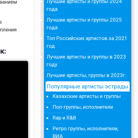
Лучшие артисты и группы 2024
званием
года
Лучшие артисты и группы 2025
е
года
упления
Топ Российских артистов за 2021
год
к:
Лучшие артисты и группы в 2023
году.
Лучшие артисты, группы в 2023г.
Популярные артисты эстрады
Казахские артисты и группы
Поп-группы, исполнители
Rap и R&B
Ретро группы, исполнители,
ВИА