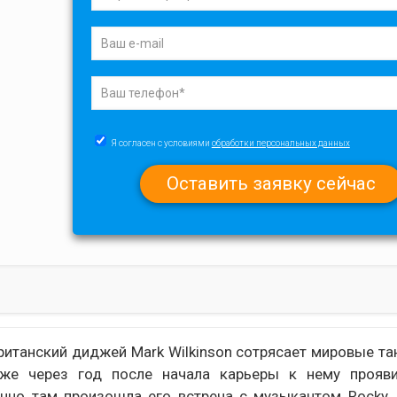
Я согласен с условиями
обработки персональных данных
ританский диджей Mark Wilkinson сотрясает мировые т
же через год после начала карьеры к нему прояви
енно там произошла его встреча с музыкантом Rocky.