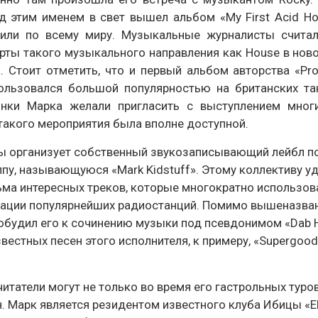
од этим именем в свет вышел альбом «My First Acid Ho
или по всему миру. Музыкальные журналисты считали
арты такого музыкального направления как House в ново
Стоит отметить, что и первый альбом авторства «Prob
пользовался большой популярностью на британских т
инки Марка желали пригласить с выступлением мног
 такого мероприятия была вполне доступной.
оты организует собственный звукозаписывающий лейбл п
ппу, называющуюся «Mark Kidstuff». Этому коллективу у
ьма интересных треков, которые многократно использов
отации популярнейших радиостанций. Помимо вышеназва
побудил его к сочинению музыки под псевдонимом «Dab 
вестных песен этого исполнителя, к примеру, «Supergood
итатели могут не только во время его гастрольных туров
 Марк является резидентом известного клуба Ибицы «El 