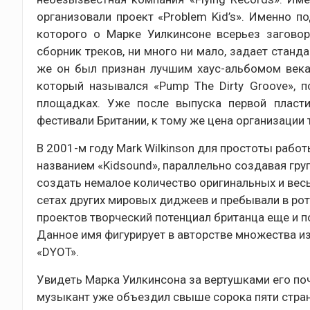
организовали проект «Problem Kid’s». Именно п
которого о Марке Уилкинсоне всерьез заговор
сборник треков, ни много ни мало, задает станд
же он был признан лучшим хаус-альбомом века. 
который назывался «Pump The Dirty Groove», 
площадках. Уже после выпуска первой пласт
фестивали Британии, к тому же цена организации
В 2001-м году Mark Wilkinson для простоты раб
названием «Kidsound», параллельно создавая гру
создать немалое количество оригинальных и вес
сетах других мировых диджеев и пребывали в р
проектов творческий потенциал британца еще и 
Данное имя фигурирует в авторстве множества из
«DYOT».
Увидеть Марка Уилкинсона за вертушками его поч
музыкант уже объездил свыше сорока пяти стран.