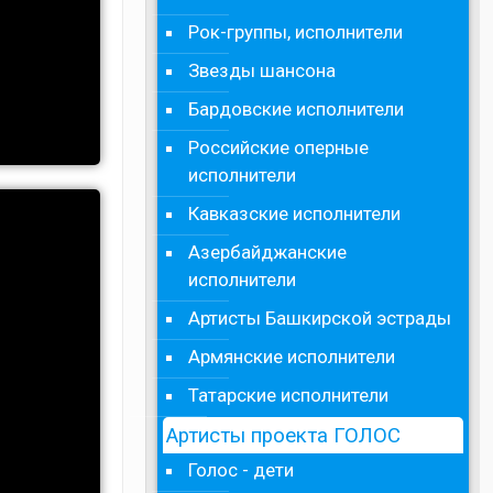
Рок-группы, исполнители
Звезды шансона
Бардовские исполнители
Российские оперные
исполнители
Кавказские исполнители
Азербайджанские
исполнители
Артисты Башкирской эстрады
Армянские исполнители
Татарские исполнители
Артисты проекта ГОЛОС
Голос - дети