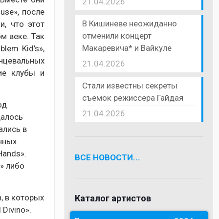
21.04.2026
use», после
В Кишиневе неожиданно
, что этот
отменили концерт
м веке. Так
Макаревича* и Вайкуле
lem Kid’s»,
анцевальных
21.04.2026
ие клубы и
Стали известны секреты
съемок режиссера Гайдая
од
21.04.2026
далось
ались в
нных
Hands».
ВСЕ НОВОСТИ...
» либо
, в которых
Каталог артистов
Divino».