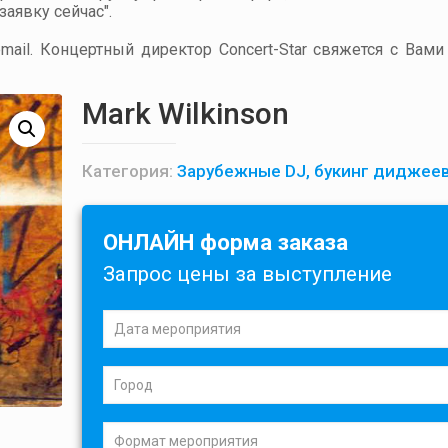
аявку сейчас".
ail. Концертный директор Concert-Star свяжется с Вами
Mark Wilkinson
Категория:
Зарубежные DJ, букинг диджее
ОНЛАЙН форма заказа
Запрос цены за выступление