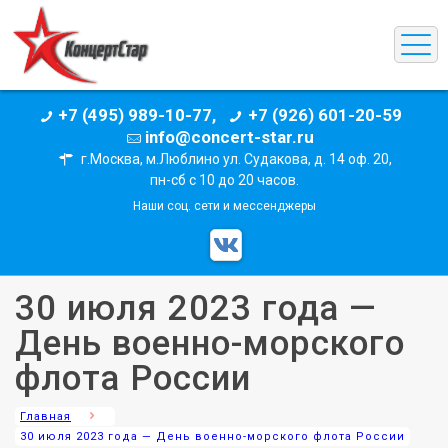
+7 (495) 989-10-77,
+7 (926) 601-20-59
info@concert-star.ru
г.Москва, м.Люблино ул. Судакова, д. 14 оф. 20,
пн-сб с 10 до 20 часов.
Наши соц. сети и мессенджеры
30 июля 2023 года —
День военно-морского
флота России
Главная
30 июля 2023 года — День военно-морского флота России