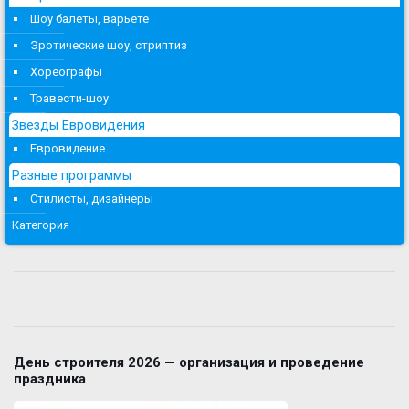
Шоу балеты, варьете
Эротические шоу, стриптиз
Хореографы
Травести-шоу
Звезды Евровидения
Евровидение
Разные программы
Стилисты, дизайнеры
Категория
День строителя 2026 — организация и проведение
праздника