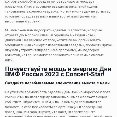
которые способны создать неповторимую атмосферу
праздника. У нас в арсенале звезды музыкальной сцены,
танцевальные коллективы, вокалисты и многие другие артисты,
готовые порадовать вас и ваших гостей выступлениями
высочайшего уровня.
Мы поможем вам подобрать идеальных артистов, которые
отразят дух морской славы и героизма в каждой ноте и
движении. Независимо от того, хотите ли вы организовать
эмоциональный концерт с известными звездами, провести яркое
шоу или устроить танцевальную программу, мы подберем
артистов, которые смогут реализовать ваши самые смелые
идеи.
Почувствуйте мощь и энергию Дня
ВМФ России 2023 с Concert-Star!
Создайте незабываемые впечатления вместе с нами
Не упустите возможность сделать День Военно-морского флота
России 2023 по-настоящему запоминающимся и впечатляющим
событием. Обратитесь к нам, и наша команда специалистов
возьмет на себя все хлопоты по организации и проведению
праздника. Мы гарантируем, что каждый аспект вашего
мероприятия будет продуман до мельчайших деталей, чтобы ваш