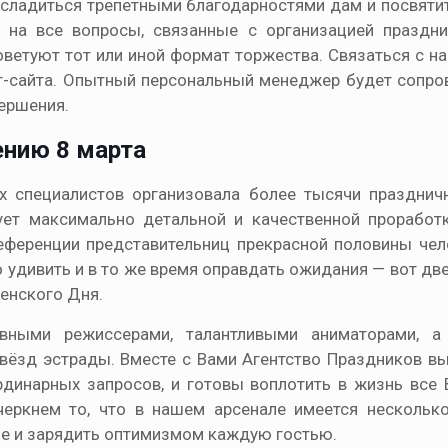
асладиться трепетными благодарностями дам и посвяти
 на все вопросы, связанные с организацией праздни
оветуют тот или иной формат торжества. Связаться с н
т-сайта. Опытный персональный менеджер будет сопр
вершения.
ению 8 марта
х специалистов организовала более тысячи празднич
ует максимально детальной и качественной проработ
еференции представительниц прекрасной половины чело
о удивить и в то же время оправдать ожидания — вот дв
енского Дня.
ивными режиссерами, талантливыми аниматорами, а
 звёзд эстрады. Вместе с Вами Агентство Праздников в
динарных запросов, и готовы воплотить в жизнь все
еркнем то, что в нашем арсенале имеется нескольк
ие и зарядить оптимизмом каждую гостью.