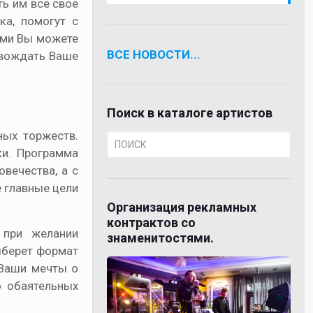
ть им всё своё
ка, помогут с
ами Вы можете
ВСЕ НОВОСТИ...
овождать Ваше
Поиск в каталоге артистов
ных торжеств.
ки. Программа
вечества, а с
е главные цели
Организация рекламных
контрактов со
 при желании
знаменитостями.
ыберет формат
 Ваши мечты о
о обаятельных