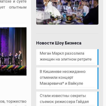
атохе и суете
дует опытным
Новости Шоу Бизнеса
Меган Маркл разозлила
женщин на элитном ретрите
В Кишиневе неожиданно
отменили концерт
Макаревича* и Вайкуле
Стали известны секреты
ов, торжество
съемок режиссера Гайдая