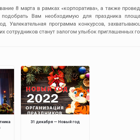
вание 8 марта в рамках «корпоратива», а также прове
 подобрать Вам необходимую для праздника площа
од. Увлекательная программа конкурсов, захватыва
х сотрудников станут залогом улыбок приглашенных го
тника
31 декабря — Новый год
а