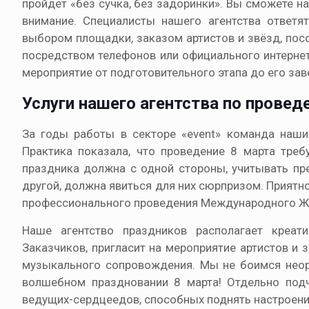
пройдет «без сучка, без задоринки». Вы сможете н
внимание. Специалисты нашего агентства ответят
выбором площадки, заказом артистов и звёзд, пос
посредством телефонов или официального интерне
мероприятие от подготовительного этапа до его за
Услуги нашего агентства по провед
За годы работы в секторе «event» команда наши
Практика показала, что проведение 8 марта треб
праздника должна с одной стороны, учитывать пр
другой, должна явиться для них сюрпризом. Приятн
профессионального проведения Международного Ж
Наше агентство праздников располагает креат
Заказчиков, пригласит на мероприятие артистов и
музыкального сопровождения. Мы не боимся неор
волшебном праздновании 8 марта! Отдельно подч
ведущих-сердцеедов, способных поднять настроен