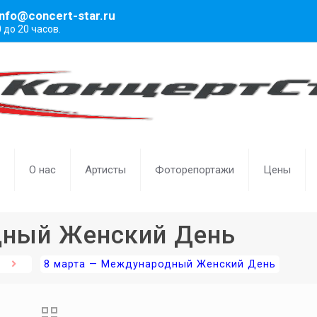
info@concert-star.ru
0 до 20 часов.
О нас
Артисты
Фоторепортажи
Цены
дный Женский День
8 марта — Международный Женский День