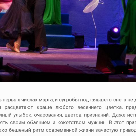
в первых числах марта, и сугробы подтаявшего снега не
 расцветают краше любого весеннего цветка, пре
ный улыбок, очарования, цветов, признаний. Даже ист
ять своим обаянием и кокетством мужчин. В этот пра
ако бешеный ритм современной жизни зачастую приводи