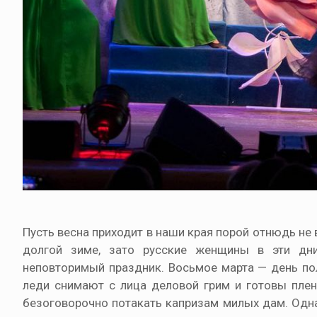
Пусть весна приходит в наши края порой отнюдь не 
долгой зиме, зато русские женщины в эти дни
неповторимый праздник. Восьмое марта — день пол
леди снимают с лица деловой грим и готовы плен
безоговорочно потакать капризам милых дам. Одн