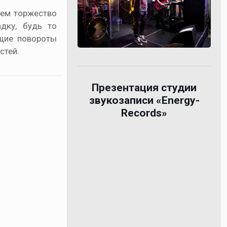
дем торжество
дку, будь то
ющие повороты
стей.
Презентация студии
звукозаписи «Energy-
Records»