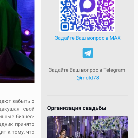
Задайте Ваш вопрос в MAX
Задайте Ваш вопрос в Telegram:
@mold78
 дают забыть о
Организация свадьбы
двкушая свой
инные бизнес-
здник принято
т к тому, что