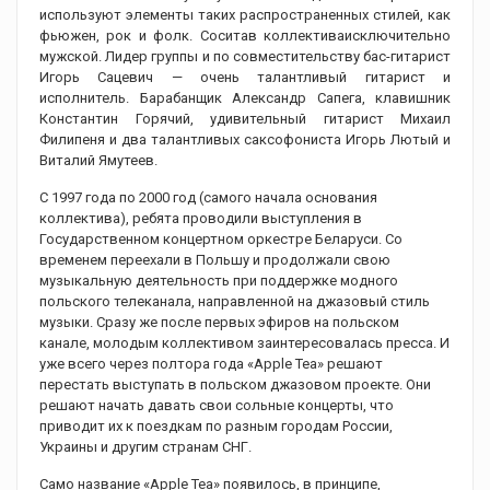
используют элементы таких распространенных стилей, как
фьюжен, рок и фолк. Соситав коллективаисключительно
мужской. Лидер группы и по совместительству бас-гитарист
Игорь Сацевич — очень талантливый гитарист и
исполнитель. Барабанщик Александр Сапега, клавишник
Константин Горячий, удивительный гитарист Михаил
Филипеня и два талантливых саксофониста Игорь Лютый и
Виталий Ямутеев.
С 1997 года по 2000 год (самого начала основания
коллектива), ребята проводили выступления в
Государственном концертном оркестре Беларуси. Со
временем переехали в Польшу и продолжали свою
музыкальную деятельность при поддержке модного
польского телеканала, направленной на джазовый стиль
музыки. Сразу же после первых эфиров на польском
канале, молодым коллективом заинтересовалась пресса. И
уже всего через полтора года «Apple Tea» решают
перестать выступать в польском джазовом проекте. Они
решают начать давать свои сольные концерты, что
приводит их к поездкам по разным городам России,
Украины и другим странам СНГ.
Само название «Apple Tea» появилось, в принципе,