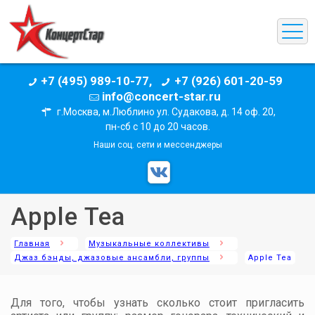
+7 (495) 989-10-77,
+7 (926) 601-20-59
info@concert-star.ru
г.Москва, м.Люблино ул. Судакова, д. 14 оф. 20,
пн-сб с 10 до 20 часов.
Наши соц. сети и мессенджеры
Apple Tea
Главная
Музыкальные коллективы
Джаз бэнды, джазовые ансамбли, группы
Apple Tea
Для того, чтобы узнать сколько стоит пригласить