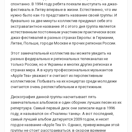
спонтанно. В 1994 году ребята поехали выступать на джаз-
фестиваль в Литву впервые в жизни. Естественно, что им
нужно было как-то представить название своей группы. И
буквально за две минуты коллектив придумал себе это
экстравагантное название. И с этого дня группа является
естественным постоянным участником практически всех
джаз-фестивалей в разных странах Европы: в Германии,
Литве, Польше, городе Москве и прочих регионах России.
Этот замечательный коллектив вы можете увидеть на
разных федеральных и региональных телеканалах не
только России, но и Украины и многих других регионах и
странах мира. А в кругу профессиональных музыкантов
«Apple Tea» уважают и считают их перспективным
коллективом. Побывать на их концертах среди молодежи
считается очень респектабельным и престижным.
Дискография данной группы насчитывает пять
замечательных альбомов и один сборник лучших песен из их
репертуара. Самый первый диск они записали еще в 1996
году, и назывался он «Пчалины танец». А вот последний,
самый лучший альбом датируется 2009 годом, и несет
гордое название «Apple Tea V». Однако, приверженцам этой
группы не стоит расстраиваться, в скором времени