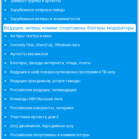
Трибьют группы и артисты
Зарубежные оперные певцы
Зарубежные актеры и знаменитости
Ведущие, актеры, комики, спортсмены, блогеры, модераторы
Актеры театра и кино
Comedy Club, Stand Up, Убойная лига
Артисты мюзиклов
Блогеры, звезды интернета, чтецы, поэты
Ведущие и шеф повара кулинарных программ и ТВ шоу
Ведущие праздников, услуги тамады
Российские ведущие, телеведущие
Команды КВН Высшая лига
Российские юмористы, сатирики
Участники проекта дом 2
Шоу двойников, пародийное шоу
Российские спортсмены и комментаторы