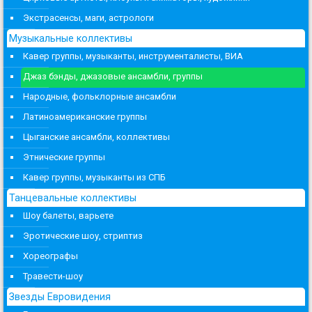
Экстрасенсы, маги, астрологи
Музыкальные коллективы
Кавер группы, музыканты, инструменталисты, ВИА
Джаз бэнды, джазовые ансамбли, группы
Народные, фольклорные ансамбли
Латиноамериканские группы
Цыганские ансамбли, коллективы
Этнические группы
Кавер группы, музыканты из СПБ
Танцевальные коллективы
Шоу балеты, варьете
Эротические шоу, стриптиз
Хореографы
Травести-шоу
Звезды Евровидения