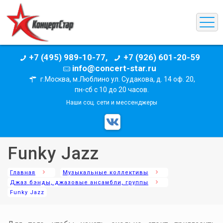
+7 (495) 989-10-77,
+7 (926) 601-20-59
info@concert-star.ru
г.Москва, м.Люблино ул. Судакова, д. 14 оф. 20,
пн-сб с 10 до 20 часов.
Наши соц. сети и мессенджеры
Funky Jazz
Главная
Музыкальные коллективы
Джаз бэнды, джазовые ансамбли, группы
Funky Jazz