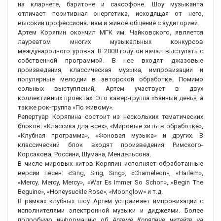
на кларнете, баритоне и саксофоне. Шоу музыканта
отличает позитивная энергетика, исходящая от него,
высокий профессионализм и живое общение с аудиторией.
Артем Коряпин окончил МГК им. Чайковского, является
лауреатом многих музыкальных конкурсов
международного уровня. В 2008 году он начал выступать с
собственной программой. В нее входят джазовые
произведения, классическая музыка, импровизации и
популярные мелодии в авторской обработке. Помимо
сольных выступлений, Артем участвует в двух
коллективных проектах. Это кавер-группа «Банный день», а
также рок-группа «По живому».
Репертуар Коряпина состоит из нескольких тематических
блоков: «Классика для всех», «Мировые хиты в обработке»,
«Клубная программа», «Фоновая музыка» и других. В
классический блок входят произведения Римского-
Корсакова, Россини, Шумана, Мендельсона.
В числе мировых хитов Коряпин исполняет обработанные
версии песен: «Sing, Sing, Sing», «Chameleon», «Harlem»,
«Mercy, Mercy, Mercy», «War Es Immer So Schon», «Begin The
Beguine», «Honeysuckle Rose», «Moonglow» и т.д.
В рамках клубных шоу Артем устраивает импровизации с
исполнителями электронной музыки и диджеями. Более
подробную информацию об
Артеме Коряпине читайте на