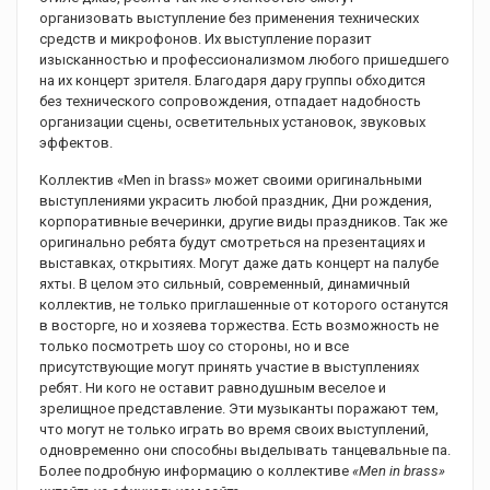
организовать выступление без применения технических
средств и микрофонов. Их выступление поразит
изысканностью и профессионализмом любого пришедшего
на их концерт зрителя. Благодаря дару группы обходится
без технического сопровождения, отпадает надобность
организации сцены, осветительных установок, звуковых
эффектов.
Коллектив «Men in brass» может своими оригинальными
выступлениями украсить любой праздник, Дни рождения,
корпоративные вечеринки, другие виды праздников. Так же
оригинально ребята будут смотреться на презентациях и
выставках, открытиях. Могут даже дать концерт на палубе
яхты. В целом это сильный, современный, динамичный
коллектив, не только приглашенные от которого останутся
в восторге, но и хозяева торжества. Есть возможность не
только посмотреть шоу со стороны, но и все
присутствующие могут принять участие в выступлениях
ребят. Ни кого не оставит равнодушным веселое и
зрелищное представление. Эти музыканты поражают тем,
что могут не только играть во время своих выступлений,
одновременно они способны выделывать танцевальные па.
Более подробную информацию о коллективе
«Men in brass»