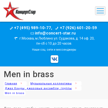
+7 (495) 989-10-77,
+7 (926) 601-20-59
info@concert-star.ru
г.Москва, м.Люблино ул. Судакова, д. 14 оф. 20,
пн-сб с 10 до 20 часов.
Наши соц. сети и мессенджеры
Men in brass
Главная
Музыкальные коллективы
Джаз бэнды, джазовые ансамбли, группы
Men in brass