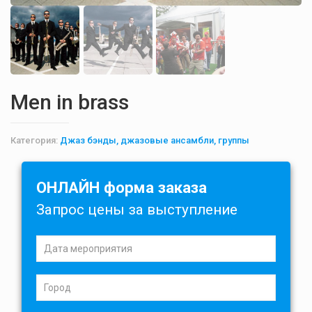
Men in brass
Категория:
Джаз бэнды, джазовые ансамбли, группы
ОНЛАЙН форма заказа
Запрос цены за выступление