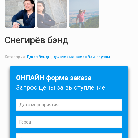
Снегирёв бэнд
Категория:
Джаз бэнды, джазовые ансамбли, группы
ОНЛАЙН форма заказа
Запрос цены за выступление