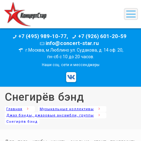
+7 (495) 989-10-77,
+7 (926) 601-20-59
info@concert-star.ru
г.Москва, м.Люблино ул. Судакова, д. 14 оф. 20,
пн-сб с 10 до 20 часов.
Наши соц. сети и мессенджеры
Снегирёв бэнд
Главная
Музыкальные коллективы
Джаз бэнды, джазовые ансамбли, группы
Снегирёв бэнд