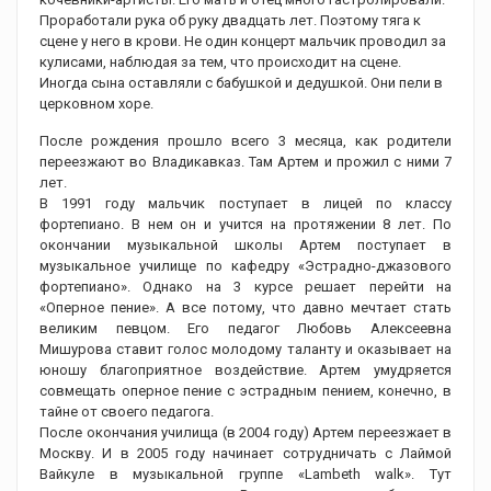
Проработали рука об руку двадцать лет. Поэтому тяга к
сцене у него в крови. Не один концерт мальчик проводил за
кулисами, наблюдая за тем, что происходит на сцене.
Иногда сына оставляли с бабушкой и дедушкой. Они пели в
церковном хоре.
После рождения прошло всего 3 месяца, как родители
переезжают во Владикавказ. Там Артем и прожил с ними 7
лет.
В 1991 году мальчик поступает в лицей по классу
фортепиано. В нем он и учится на протяжении 8 лет. По
окончании музыкальной школы Артем поступает в
музыкальное училище по кафедру «Эстрадно-джазового
фортепиано». Однако на 3 курсе решает перейти на
«Оперное пение». А все потому, что давно мечтает стать
великим певцом. Его педагог Любовь Алексеевна
Мишурова ставит голос молодому таланту и оказывает на
юношу благоприятное воздействие. Артем умудряется
совмещать оперное пение с эстрадным пением, конечно, в
тайне от своего педагога.
После окончания училища (в 2004 году) Артем переезжает в
Москву. И в 2005 году начинает сотрудничать с Лаймой
Вайкуле в музыкальной группе «Lambeth walk». Тут