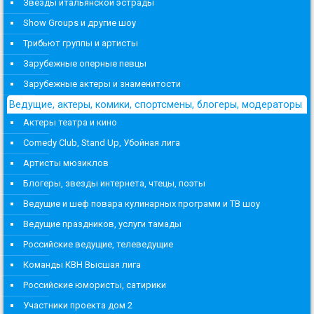
Звезды итальянской эстрады
Show Groups и другие шоу
Трибьют группы и артисты
Зарубежные оперные певцы
Зарубежные актеры и знаменитости
Ведущие, актеры, комики, спортсмены, блогеры, модераторы
Актеры театра и кино
Comedy Club, Stand Up, Убойная лига
Артисты мюзиклов
Блогеры, звезды интернета, чтецы, поэты
Ведущие и шеф повара кулинарных программ и ТВ шоу
Ведущие праздников, услуги тамады
Российские ведущие, телеведущие
Команды КВН Высшая лига
Российские юмористы, сатирики
Участники проекта дом 2