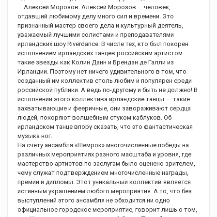
— Алексей Морозов. Алексей Морозов — человек,
отдавший любимому делу много сил и времени. Это
признанный мастер своего дела и культурный деятель,
уважаемый лучшими солистами и преподавателями
ирландских шоу Riverdance. В числе тех, кто был покорен
исполнением ирландских танцев российским артистом
такие звезды как Колин Данн и Брендан де Галли из
Ирландии. Поэтому нет ничего удивительного в том, что
созданный им коллектив столь любим и популярен среди
российской публики. А ведь по-другому и быть не должно! В
исполнении этого коллектива ирландские танцы – такие
захватывающие и фееричные, они завораживают сердца
людей, покоряют волшебным стуком каблуков. Об
ирландском танце впору сказать, что это фантастическая
музыка ног.
На счету ансамбля «Шемрок» многочисленные победы на
различных мероприятиях разного масштаба и уровня, где
мастерство артистов по заслугам было оценено зрителем,
чему служат подтверждением многочисленные награды,
премии и дипломы. Этот уникальный коллектив является
истинным украшением любого мероприятия. А то, что без
выступлений этого ансамбля не обходится ни одно
официальное городское мероприятие, говорит лишь о том,