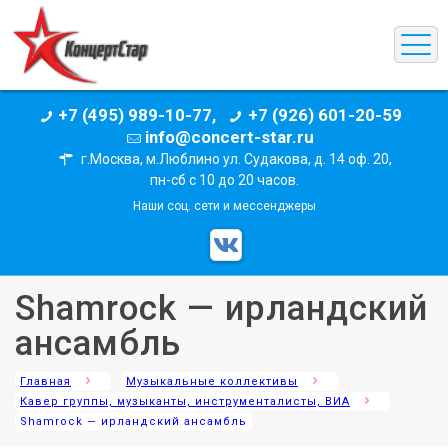
+7 (495) 989-10-77,
+7 (926) 601-20-59
info@concert-star.ru
г.Москва, м.Люблино ул. Судакова, д. 14 оф. 20,
пн-сб с 10 до 20 часов.
Наши соц. сети и мессенджеры
Shamrock — ирландский
ансамбль
Главная
Музыкальные коллективы
Кавер группы, музыканты, инструменталисты, ВИА
Shamrock — ирландский ансамбль