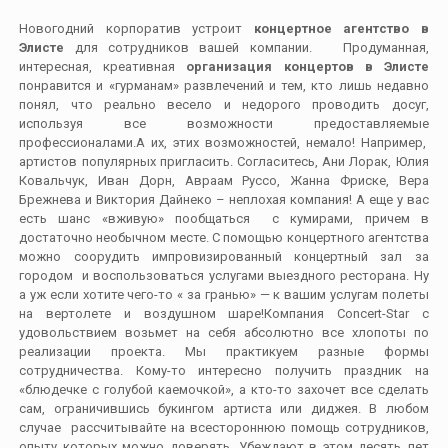
Новогодний корпоратив устроит
концертное агентство в
Элисте
для сотрудников вашей компании. Продуманная,
интересная, креативная
организация концертов в Элисте
понравится и «гурманам» развлечений и тем, кто лишь недавно
понял, что реально весело и недорого проводить досуг,
используя все возможности предоставляемые
профессионалами.А их, этих возможностей, немало! Например,
артистов популярных пригласить. Согласитесь, Ани Лорак, Юлия
Ковальчук, Иван Дорн, Авраам Руссо, Жанна Фриске, Вера
Брежнева и Виктория Дайнеко – неплохая компания! А еще у вас
есть шанс «вживую» пообщаться с кумирами, причем в
достаточно необычном месте. С помощью концертного агентства
можно соорудить импровизированный концертный зал за
городом и воспользоваться услугами выездного ресторана. Ну
а уж если хотите чего-то « за гранью» — к вашим услугам полеты
на вертолете и воздушном шаре!Компания Concert-Star с
удовольствием возьмет на себя абсолютно все хлопоты по
реализации проекта. Мы практикуем разные формы
сотрудничества. Кому-то интересно получить праздник на
«блюдечке с голубой каемочкой», а кто-то захочет все сделать
сам, ограничившись букингом артиста или диджея. В любом
случае рассчитывайте на всестороннюю помощь сотрудников,
опыту которых можно доверять. Убеждают в этом десять лет