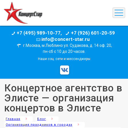
+7 (495) 989-10-77,
+7 (926) 601-20-59
info@concert-star.ru
г.Москва, м.Люблино ул. Судакова, д. 14 оф. 20,
пн-сб с 10 до 20 часов.
Наши соц. сети и мессенджеры
Концертное агентство в
Элисте — организация
концертов в Элисте
Главная
Блог
Организация праздников в городах