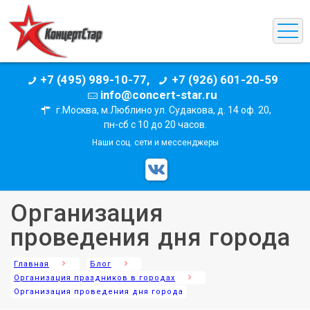
+7 (495) 989-10-77,
+7 (926) 601-20-59
info@concert-star.ru
г.Москва, м.Люблино ул. Судакова, д. 14 оф. 20,
пн-сб с 10 до 20 часов.
Наши соц. сети и мессенджеры
Организация
проведения дня города
Главная
Блог
Организация праздников в городах
Организация проведения дня города