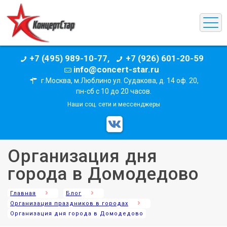
+7 (495) 989-10-77,
+7 (926) 601-20-59
info@concert-star.ru
г.Москва, м.Люблино ул. Судакова, д. 14 оф. 20,
пн-сб с 10 до 20 часов.
Наши соц. сети и мессенджеры
Организация дня
города в Домодедово
Главная
Блог
Организация праздников в городах
Организация дня города в Домодедово