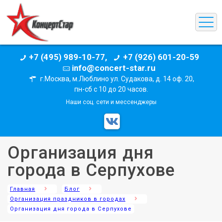
+7 (495) 989-10-77,
+7 (926) 601-20-59
info@concert-star.ru
г.Москва, м.Люблино ул. Судакова, д. 14 оф. 20,
пн-сб с 10 до 20 часов.
Наши соц. сети и мессенджеры
Организация дня
города в Серпухове
Главная
Блог
Организация праздников в городах
Организация дня города в Серпухове