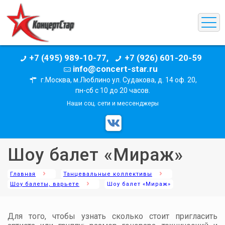
+7 (495) 989-10-77,
+7 (926) 601-20-59
info@concert-star.ru
г.Москва, м.Люблино ул. Судакова, д. 14 оф. 20,
пн-сб с 10 до 20 часов.
Наши соц. сети и мессенджеры
Шоу балет «Мираж»
Главная
Танцевальные коллективы
Шоу балеты, варьете
Шоу балет «Мираж»
Для того, чтобы узнать сколько стоит пригласить