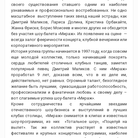
своего существования ставшего одним из наиболее
узнаваемых и профессионально востребованных. Ни одно
масштабное выступление таких звезд нашей эстрады, как
Дмитрий Маликов, Лариса Долина, Кристина Орбакайте,
Жанна Фриске, Борис Моисеев и многих других не обходится
без участия шоу-балета «Мираж». Их появление на сцене —
всегда залог фееричности концерта, клубной вечеринки или
корпоративного мероприятия.
История успеха группы начинается в 1997 году, когда совсем
еще молодой коллектив, только начинавший покорять
сердца любителей столичных клубных танцев, заметил
популярный певец Дмитрий Маликов. С ним «Мираж»
проработал 9 лет, доказав всем, что в их деле им,
действительно, нет равных. Огромный талант, безоглядное
желание быть лучшими, сумасшедшая работоспособность,
профессионализм и фанатичная любовь к своему делу –
вот слагаемые успеха шоу-балета «Мираж».
Кроме сотрудничества с ярчайшими звездами
отечественного шоу-бизнеса и выступлений в лучших
клубах столицы, «Мираж» снимается в клипах и известных
шоу-программах, из них «Тотальное шоу», «Поцелуй на
вылет». Так же коллектив участвует в известных
фестивалях и крупных концертных программах, наиболее