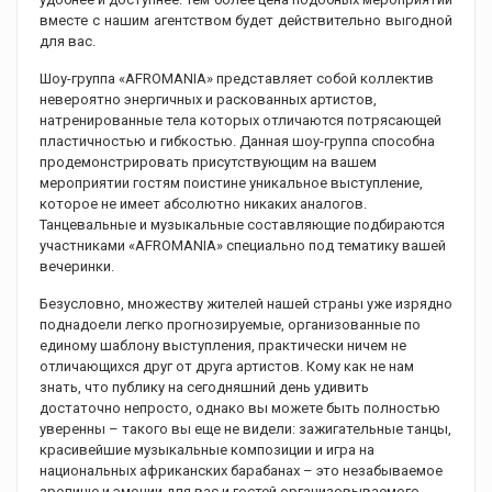
вместе с нашим агентством будет действительно выгодной
для вас.
Шоу-группа «AFROMANIA» представляет собой коллектив
невероятно энергичных и раскованных артистов,
натренированные тела которых отличаются потрясающей
пластичностью и гибкостью. Данная шоу-группа способна
продемонстрировать присутствующим на вашем
мероприятии гостям поистине уникальное выступление,
которое не имеет абсолютно никаких аналогов.
Танцевальные и музыкальные составляющие подбираются
участниками «AFROMANIA» специально под тематику вашей
вечеринки.
Безусловно, множеству жителей нашей страны уже изрядно
поднадоели легко прогнозируемые, организованные по
единому шаблону выступления, практически ничем не
отличающихся друг от друга артистов. Кому как не нам
знать, что публику на сегодняшний день удивить
достаточно непросто, однако вы можете быть полностью
уверенны – такого вы еще не видели: зажигательные танцы,
красивейшие музыкальные композиции и игра на
национальных африканских барабанах – это незабываемое
зрелище и эмоции для вас и гостей организовываемого