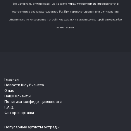
Все материалы опубликованные на сайте
https://www.concert-star.ru
охраняются в
соответствие с законодательством РФ. При перепечатывании или цитировании,
обязательно использование прямой гиперссылки на страницу, с которой материал был
заимствован.
Главная
Новости Шоу Бизнеса
О нас
Наши клиенты
Политика конфиденциальности
F.A.Q.
Фоторепортажи
Популярные артисты эстрады