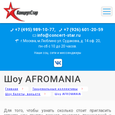
+7 (495) 989-10-77,
+7 (926) 601-20-59
info@concert-star.ru
г.Москва, м.Люблино ул. Судакова, д. 14 оф. 20,
пн-сб с 10 до 20 часов.
Наши соц. сети и мессенджеры
Шоу AFROMANIA
Главная
Танцевальные коллективы
Шоу балеты, варьете
Шоу AFROMANIA
Для того, чтобы узнать сколько стоит пригласить