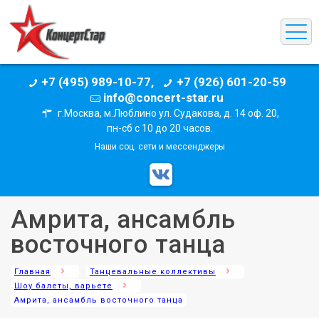
+7 (495) 989-10-77,
+7 (926) 601-20-59
info@concert-star.ru
г.Москва, м.Люблино ул. Судакова, д. 14 оф. 20,
пн-сб с 10 до 20 часов.
Наши соц. сети и мессенджеры
Амрита, ансамбль
восточного танца
Главная
Танцевальные коллективы
Шоу балеты, варьете
Амрита, ансамбль восточного танца