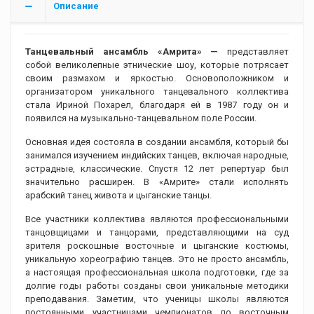
Описание
Танцевальный ансамбль «Амрита» —
представляет
собой великолепные этнические шоу, которые потрясает
своим размахом и яркостью. Основоположником и
организатором уникального танцевального коллектива
стала Ириной Похарел, благодаря ей в 1987 году он и
появился на музыкально-танцевальном поле России.
Основная идея состояла в создании ансамбля, который бы
занимался изучением индийских танцев, включая народные,
эстрадные, классические. Спустя 12 лет репертуар был
значительно расширен. В «Амрите» стали исполнять
арабский танец живота и цыганские танцы.
Все участники коллектива являются профессиональными
танцовщицами и танцорами, представляющими на суд
зрителя роскошные восточные и цыганские костюмы,
уникальную хореографию танцев. Это не просто ансамбль,
а настоящая профессиональная школа подготовки, где за
долгие годы работы созданы свои уникальные методики
преподавания. Заметим, что ученицы школы являются
постоянными участницами чемпионатов по восточным