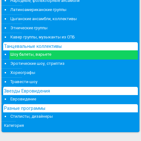
Народные, фольклорные ансамбли
Латиноамериканские группы
Цыганские ансамбли, коллективы
Этнические группы
Кавер группы, музыканты из СПБ
Танцевальные коллективы
Шоу балеты, варьете
Эротические шоу, стриптиз
Хореографы
Травести-шоу
Звезды Евровидения
Евровидение
Разные программы
Стилисты, дизайнеры
Категория