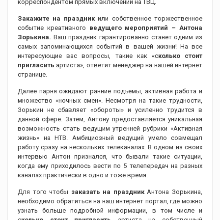
корреспондентом прямых включений на ТВЦ.
Закажите на праздник
или собственное торжественное
событие креативного
ведущего мероприятий – Антона
Зорькина.
Ваш праздник гарантированно
станет одним из
самых запоминающихся событий в вашей жизни!
На все
интересующие вас вопросы, такие как «с
колько стоит
пригласить
артиста», ответит менеджер на нашей интернет
странице.
Далее парня ожидают ранние подъемы, активная работа и
множество «ночных смен». Несмотря на такие трудности,
Зорькин не сбавляет «обороты» и усиленно трудится в
данной сфере. Затем, Антону предоставляется уникальная
возможность стать ведущим утренней рубрики «Активная
жизнь» на НТВ. Амбициозный ведущий умело совмещал
работу сразу на нескольких телеканалах. В одном из своих
интервью Антон признался, что бывали такие ситуации,
когда ему приходилось вести по 5 телепередач на разных
каналах практически в одно и тоже время.
Для того чтобы
заказать на праздник
Антона Зорькина,
необходимо обратиться на наш интернет портал, где можно
узнать больше подробной информации, в том числе и
с
колько стоит пригласить
артиста на собственный