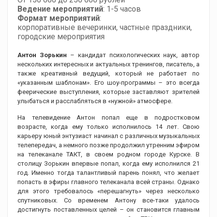
Ведение мероприятий
: 1-5 часов
Формат мероприятий
:
корпоративные вечеринки, частные праздники,
городские мероприятия
Антон Зорькин
– кандидат психологических наук, автор
нескольких интересных и актуальных тренингов, писатель, а
также креативный ведущий, который не работает по
«указанным шаблонам». Его шоу-программы – это всегда
феерические выступления, которые заставляют зрителей
улыбаться и расслабляться в «нужной» атмосфере.
На телевидение Антон попал еще в подростковом
возрасте, когда ему только исполнилось 14 лет. Свою
карьеру юный энтузиаст начинал с различных музыкальных
телепередач, а немного позже продолжил утренним эфиром
на телеканале ТАКТ, в своем родном городе Курске. В
столицу Зорькин впервые попал, когда ему исполнился 21
год. Именно тогда талантливый парень понял, что желает
попасть в эфиры главного телеканала всей страны. Однако
для этого требовалось «перешагнуть» через несколько
спутниковых. Со временем Антону все-таки удалось
достигнуть поставленных целей – он становится главным