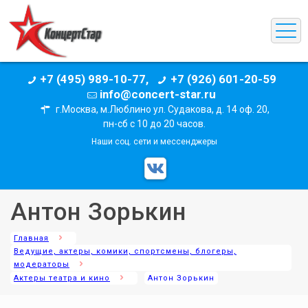
+7 (495) 989-10-77,
+7 (926) 601-20-59
info@concert-star.ru
г.Москва, м.Люблино ул. Судакова, д. 14 оф. 20,
пн-сб с 10 до 20 часов.
Наши соц. сети и мессенджеры
Антон Зорькин
Главная
Ведущие, актеры, комики, спортсмены, блогеры,
модераторы
Актеры театра и кино
Антон Зорькин