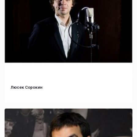
Люсек Сорокин