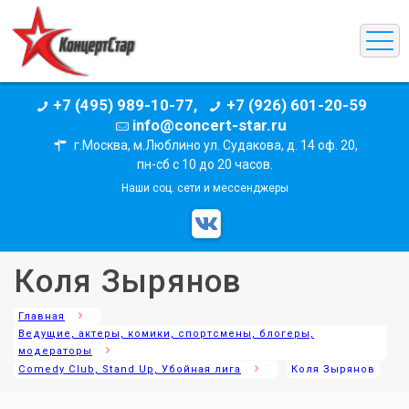
+7 (495) 989-10-77,
+7 (926) 601-20-59
info@concert-star.ru
г.Москва, м.Люблино ул. Судакова, д. 14 оф. 20,
пн-сб с 10 до 20 часов.
Наши соц. сети и мессенджеры
Коля Зырянов
Главная
Ведущие, актеры, комики, спортсмены, блогеры,
модераторы
Comedy Club, Stand Up, Убойная лига
Коля Зырянов