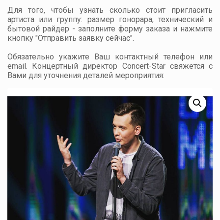
Для того, чтобы узнать сколько стоит пригласить
артиста или группу: размер гонорара, технический и
бытовой райдер - заполните форму заказа и нажмите
кнопку "Отправить заявку сейчас".
Обязательно укажите Ваш контактный телефон или
email. Концертный директор Concert-Star свяжется с
Вами для уточнения деталей мероприятия: