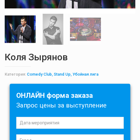
Коля Зырянов
Категория:
Comedy Club, Stand Up, Убойная лига
ОНЛАЙН форма заказа
Запрос цены за выступление