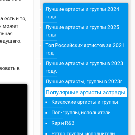
Лучшие артисты и группы 2024
года
 есть и то,
он может
Лучшие артисты и группы 2025
льная
года
ведущего.
Топ Российских артистов за 2021
год
Лучшие артисты и группы в 2023
вовать в
году.
Лучшие артисты, группы в 2023г.
Популярные артисты эстрады
Казахские артисты и группы
Поп-группы, исполнители
Rap и R&B
Ретро группы, исполнители,