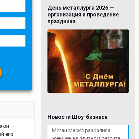
День металлурга 2026 —
организация и проведение
праздника
Новости Шоу-бизнеса
вами —
Меган Маркл разозлила
ой его
женщин на элитном ретрите