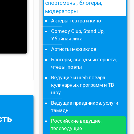
спортсмены, блогеры,
модераторы
Актеры театра и кино
Comedy Club, Stand Up,
Убойная лига
Артисты мюзиклов
Блогеры, звезды интернета,
чтецы, поэты
Ведущие и шеф повара
кулинарных программ и ТВ
шоу
Ведущие праздников, услуги
тамады
сть
Российские ведущие,
телеведущие