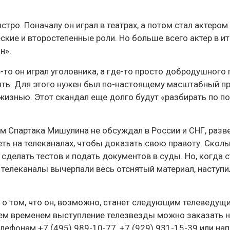
тро. Поначалу он играл в театрах, а потом стал актером
ские и второстепенные роли. Но больше всего актер в ит
н».
-то он играл уголовника, а где-то просто добродушного
ять. Для этого нужен был по-настоящему масштабный пр
й жизнью. Этот скандал еще долго будут «разбирать по п
м Спартака Мишулина не обсуждал в России и СНГ, разве
ть на телеканалах, чтобы доказать свою правоту. Сколь
 сделать тестов и подать документов в суды. Но, когда 
 телеканалы вычерпали весь отснятый материал, наступи
а о том, что он, возможно, станет следующим телеведущ
тем временем выступление телезвезды можно заказать 
лефонам +7 (495) 989-10-77, +7 (929) 931-15-39 или нап