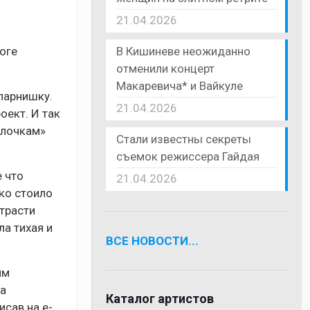
21.04.2026
В Кишиневе неожиданно
оге
отменили концерт
Макаревича* и Вайкуле
 парнишку.
21.04.2026
оект. И так
олочкам»
Стали известны секреты
съемок режиссера Гайдая
 что
21.04.2026
ко стоило
страсти
ла тихая и
ВСЕ НОВОСТИ...
им
на
Каталог артистов
исав на e-