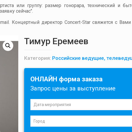
артиста или группу: размер гонорара, технический и бы
аявку сейчас".
ail. Концертный директор Concert-Star свяжется с Вами
Тимур Еремеев
Категория:
Российские ведущие, телеведу
ОНЛАЙН форма заказа
Запрос цены за выступление