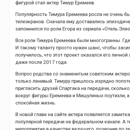
фигурой стал актер Тимур Еремеев.
Популярность Тимура Еремеева росла не очень быс
телеэкранов. Сначала ему доставались эпизодиче
запомнился по роли Егора из сериала «Отель Элео
Все роли Тимура Еремеева были многогранны. Где
И такому таланту просто нужен шанс, чтобы заси
получилось, что этот проект оказался его лично
даже после 2017 года.
Вопрос родства со знаменитым советским актеро
только ленивый. Тимуру пришлось изрядно попоте
пригласить друзей Спартака на передачи, сколько
вокруг фигуры Еремеева и Мишулиных поутихли, а
спокойная жизнь.
В новой главе на сайте актера появляется заметк
популярной передачи на федеральном канале. А 
мероприятие в качестве ведущего, позвонив по те