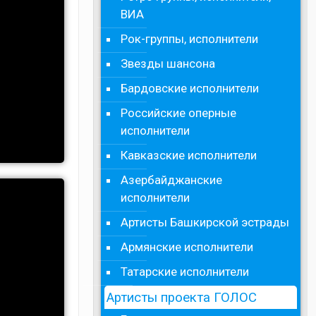
ВИА
Рок-группы, исполнители
Звезды шансона
Бардовские исполнители
Российские оперные
исполнители
Кавказские исполнители
Азербайджанские
исполнители
Артисты Башкирской эстрады
Армянские исполнители
Татарские исполнители
Артисты проекта ГОЛОС