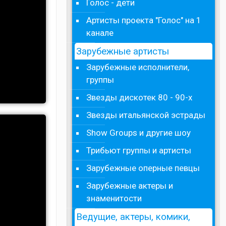
Голос - дети
Артисты проекта "Голос" на 1
канале
Зарубежные артисты
Зарубежные исполнители,
группы
Звезды дискотек 80 - 90-х
Звезды итальянской эстрады
Show Groups и другие шоу
Трибьют группы и артисты
Зарубежные оперные певцы
Зарубежные актеры и
знаменитости
Ведущие, актеры, комики,