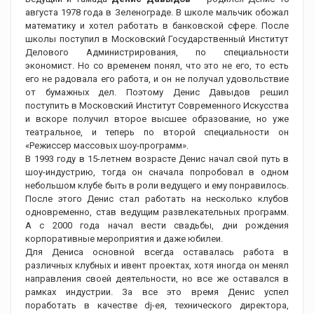
августа 1978 года в Зеленограде. В школе мальчик обожал
математику и хотел работать в банковской сфере. После
школы поступил в Московский Государственный Институт
Делового Администрирования, по специальности
экономист. Но со временем понял, что это не его, то есть
его не радовала его работа, и он не получал удовольствие
от бумажных дел. Поэтому Денис Давыдов решил
поступить в Московский Институт Современного Искусства
и вскоре получил второе высшее образование, но уже
театральное, и теперь по второй специальности он
«Режиссер массовых шоу-программ».
В 1993 году в 15-летнем возрасте Денис начал свой путь в
шоу-индустрию, тогда он сначала попробовал в одном
небольшом клубе быть в роли ведущего и ему понравилось.
После этого Денис стал работать на несколько клубов
одновременно, став ведущим развлекательных программ.
А с 2000 года начал вести свадьбы, дни рождения
корпоративные мероприятия и даже юбилеи.
Для Дениса основной всегда оставалась работа в
различных клубных и ивент проектах, хотя иногда он менял
направления своей деятельности, но все же оставался в
рамках индустрии. За все это время Денис успел
поработать в качестве dj-ея, технического директора,