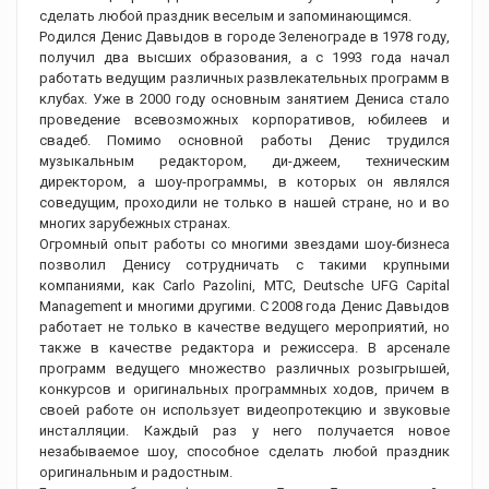
сделать любой праздник веселым и запоминающимся.
Родился Денис Давыдов в городе Зеленограде в 1978 году,
получил два высших образования, а с 1993 года начал
работать ведущим различных развлекательных программ в
клубах. Уже в 2000 году основным занятием Дениса стало
проведение всевозможных корпоративов, юбилеев и
свадеб. Помимо основной работы Денис трудился
музыкальным редактором, ди-джеем, техническим
директором, а шоу-программы, в которых он являлся
соведущим, проходили не только в нашей стране, но и во
многих зарубежных странах.
Огромный опыт работы со многими звездами шоу-бизнеса
позволил Денису сотрудничать с такими крупными
компаниями, как Carlo Pazolini, МТС, Deutsche UFG Capital
Management и многими другими. С 2008 года Денис Давыдов
работает не только в качестве ведущего мероприятий, но
также в качестве редактора и режиссера. В арсенале
программ ведущего множество различных розыгрышей,
конкурсов и оригинальных программных ходов, причем в
своей работе он использует видеопротекцию и звуковые
инсталляции. Каждый раз у него получается новое
незабываемое шоу, способное сделать любой праздник
оригинальным и радостным.