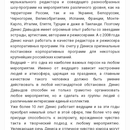
музыкального редактора и соведущего разнообразных
шоу-программ на мероприятиях различного уровня, как на
территории России, так и на Украине, Белоруссии,
Черногории, Великобритании, Испании, Франции, Монте-
Карло, Италии, Египте, Турции и даже в Таиланде. Поэтому
Денис Давыдов имеет огромный опыт работы со звездами
эстрады, артистами, авторами и режиссерами. А с 2008 года
Денис начал работать в качестве редактора и режиссера
корпоративных программ. На счету у Дениса оригинальные
постановки корпоративных программ для некоторых
крупнейших российских компаний.
Ведущий – это одна из наиболее важных персон на любом
мероприятии. Именно от ведущего зависит настроение
людей и атмосфера, царящая на празднике, а главным
качеством такого человека должно быть умение
действовать в любой нестандартной обстановке. Денис
Давыдов способен не только грамотно организовать
любое мероприятие, но и сделать из группы людей с
различными интересами единый коллектив.
Уже более 10 лет Денис работает ведущим и за эти годы
приобрел немалый опыт в этой сфере, тем более что ему
присущи способность к экспромту, врожденное чувство
такта и творческий подход к любому мероприятию.
Увлекающая речь Дениса и отличное чувство юмора могут