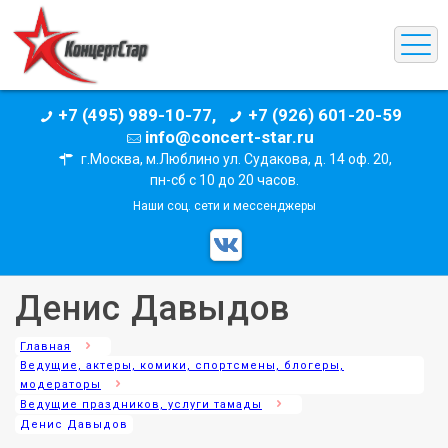
+7 (495) 989-10-77,
+7 (926) 601-20-59
info@concert-star.ru
г.Москва, м.Люблино ул. Судакова, д. 14 оф. 20,
пн-сб с 10 до 20 часов.
Наши соц. сети и мессенджеры
Денис Давыдов
Главная
Ведущие, актеры, комики, спортсмены, блогеры,
модераторы
Ведущие праздников, услуги тамады
Денис Давыдов