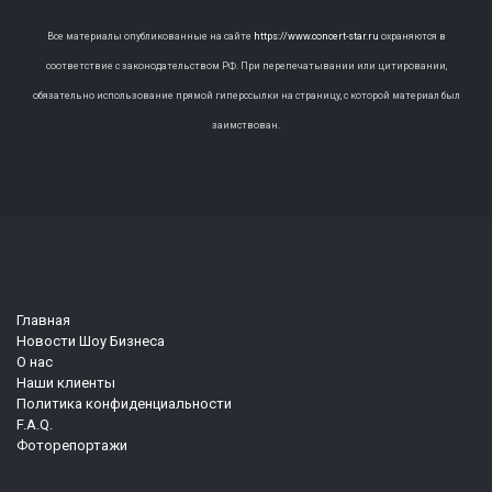
Все материалы опубликованные на сайте
https://www.concert-star.ru
охраняются в
соответствие с законодательством РФ. При перепечатывании или цитировании,
обязательно использование прямой гиперссылки на страницу, с которой материал был
заимствован.
Главная
Новости Шоу Бизнеса
О нас
Наши клиенты
Политика конфиденциальности
F.A.Q.
Фоторепортажи