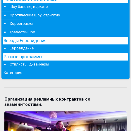
Шоу балеты, варьете
Эротические шоу, стриптиз
Хореографы
Травести-шоу
Звезды Евровидения
Евровидение
Разные программы
Стилисты, дизайнеры
Категория
Организация рекламных контрактов со
знаменитостями.