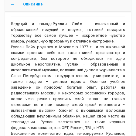
Описание
Ведущий и тамада
Руслан Лойм
– изысканный и
образованный ведущий и шоумен, готовый подарить
торжеству все самое лучшее – искрометное чувство
юмора, уникальную программу и отличное настроение.
Руслан Лойм родился в Москве в 1977 г. и со школьной
скамьи проявил себя как талантливый организатор и
конферансье, без которого не обходилось ни одно
школьное мероприятие. Руслан – образованный и
интеллигентный мужчина, получивший диплом журналиста в
Санкт-Петербургском государственном университете, а
также позднее – диплом юриста. Окончив учебное
заведение, он приобрел богатый опыт, работая на
радиостанциях Москвы и некоторых российских городов,
после чего решил проявить свой талант не только
«голосом», но и при помощи своей яркой внешности –
импозантный высокий брюнет с вьющимися волосами
обладающий неуловимым обаянием, нашел свое место на
телевидении. Руслан засветился на таких крупных
федеральных каналах, как ОРТ, Россия, ТВЦ и НТВ.
Бесконечное количество идей, генерируемых Русланом,