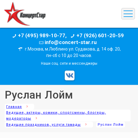
+7 (495) 989-10-77,
+7 (926) 601-20-59
info@concert-star.ru
г.Москва, м.Люблино ул. Судакова, д. 14 оф. 20,
пн-сб с 10 до 20 часов.
Наши соц. сети и мессенджеры
Руслан Лойм
Главная
Ведущие, актеры, комики, спортсмены, блогеры,
модераторы
Ведущие праздников, услуги тамады
Руслан Лойм