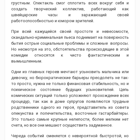
грустным. Спектакль смог сплотить всех вокруг себя и
создать творческий коллектив, работающий как
швейцарские часы и заражающий своей
работоспособностью и юмором зрителей.
При всей кажущейся своей простоте и невесомости,
скандально-криминальная пьеса поднимает на поверхность
бытия острые социальные проблемы и сложные вопросы.
Но несмотря на это, обстоятельства происходящие в этой
комедии относятся к чисто фантастическим и
вымышленным.
Одни из главных героев мечтают усыновить мальчика или
девочку, но бюрократические барьеры преодолеть не так-
то просто, нужна не только финансовая стабильность, но и
психическое состояние будущих усыновителей. Цепь
комических ситуаций только усложняют прохождение всех
процедур, так как в доме супругов появляются трудные
родственники одного из героя, представитель из совета
опекунства и попечительства, восточные гастарбайтеры.
Это только самые крупные нелепости, более мелким нет
счета, но все они мешают осуществить задуманное.
Череда событий сменяется с невероятной быстротой, но