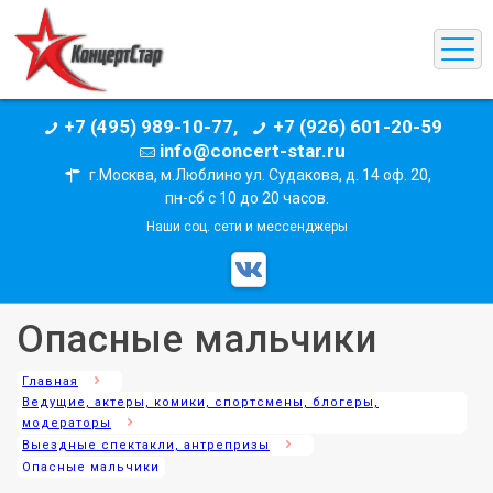
+7 (495) 989-10-77,
+7 (926) 601-20-59
info@concert-star.ru
г.Москва, м.Люблино ул. Судакова, д. 14 оф. 20,
пн-сб с 10 до 20 часов.
Наши соц. сети и мессенджеры
Опасные мальчики
Главная
Ведущие, актеры, комики, спортсмены, блогеры,
модераторы
Выездные спектакли, антрепризы
Опасные мальчики