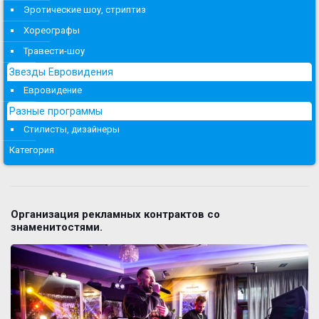
Эротические шоу, стриптиз
Хореографы
Травести-шоу
Звезды Евровидения
Евровидение
Разные программы
Стилисты, дизайнеры
Категория
Организация рекламных контрактов со
знаменитостями.