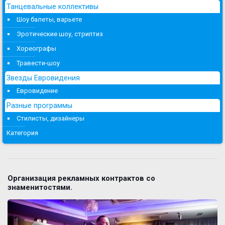
Танцевальные коллективы
Шоу балеты, варьете
Эротические шоу, стриптиз
Хореографы
Травести-шоу
Звезды Евровидения
Евровидение
Разные программы
Стилисты, дизайнеры
Категория
Организация рекламных контрактов со
знаменитостями.