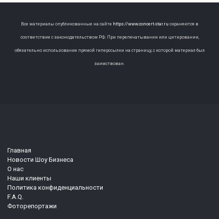
Все материалы опубликованные на сайте
https://www.concert-star.ru
охраняются в
соответствие с законодательством РФ. При перепечатывании или цитировании,
обязательно использование прямой гиперссылки на страницу, с которой материал был
заимствован.
Главная
Новости Шоу Бизнеса
О нас
Наши клиенты
Политика конфиденциальности
F.A.Q.
Фоторепортажи