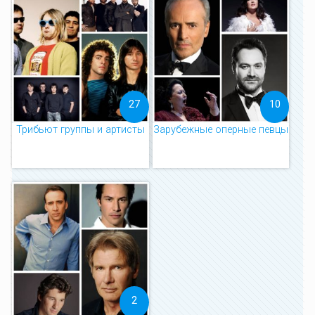
27
10
Трибьют группы и артисты
Зарубежные оперные певцы
2