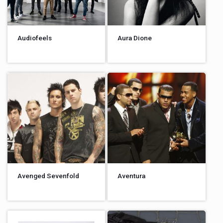
Audiofeels
Aura Dione
Avenged Sevenfold
Aventura