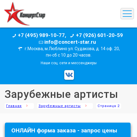
+7 (495) 989-10-77,
+7 (926) 601-20-59
info@concert-star.ru
г.Москва, м.Люблино ул. Судакова, д. 14 оф. 20,
пн-сб с 10 до 20 часов.
Наши соц. сети и мессенджеры
Зарубежные артисты
Главная
Зарубежные артисты
Страница 2
ОНЛАЙН форма заказа - запрос цены