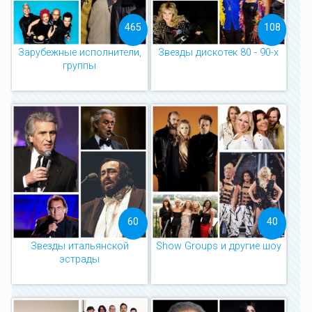
465
108
Зарубежные исполнители,
Звезды дискотек 80 - 90-х
группы
60
40
Звезды итальянской
Show Groups и другие шоу
эстрады