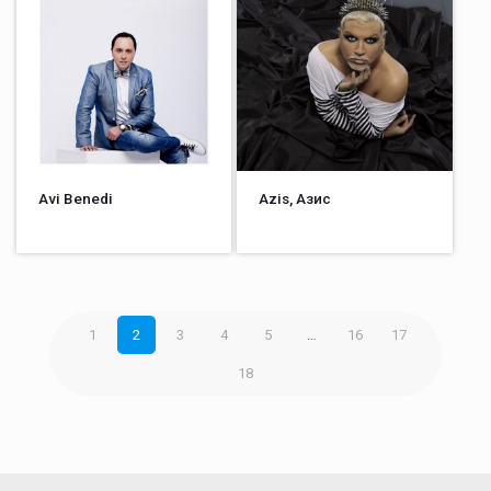
Avi Benedi
Azis, Азис
1
2
3
4
5
…
16
17
18