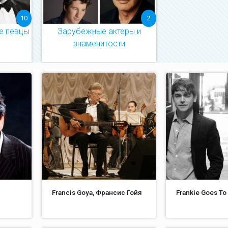
10
2
е певцы
Зарубежные актеры и
знаменитости
Francis Goya, Франсис Гойя
Frankie Goes To