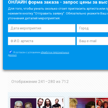
ОНЛАЙН форма заказа - запрос цены за вы
Для того, чтобы узнать сколько стоит пригласить артиста или г
нажмите кнопку "Отправить заявку". Обязательно укажите Ваш 
уточнения деталей мероприятия:
Я согласен с условиями
обработки персональных
данных
Отображение 241–280 из 712