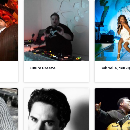
Future Breeze
Gabriella, певи