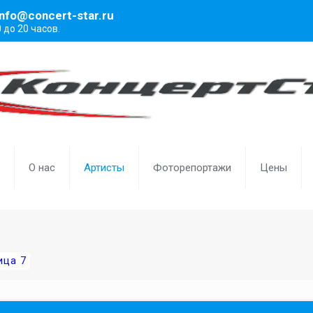
info@concert-star.ru
0 до 20 часов.
О нас
Артисты
Фоторепортажи
Цены
ица 7