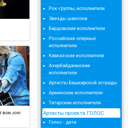
Рок-группы, исполнители
Звезды шансона
Бардовские исполнители
Российские оперные
исполнители
Кавказские исполнители
Азербайджанские
исполнители
Артисты Башкирской эстрады
Армянские исполнители
Татарские исполнители
Артисты проекта ГОЛОС
Т BON JOVI
Голос - дети