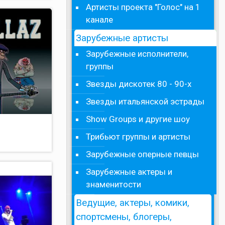
Артисты проекта "Голос" на 1
канале
Зарубежные артисты
Зарубежные исполнители,
группы
Звезды дискотек 80 - 90-х
Звезды итальянской эстрады
Show Groups и другие шоу
Трибьют группы и артисты
Зарубежные оперные певцы
Зарубежные актеры и
знаменитости
Ведущие, актеры, комики,
спортсмены, блогеры,