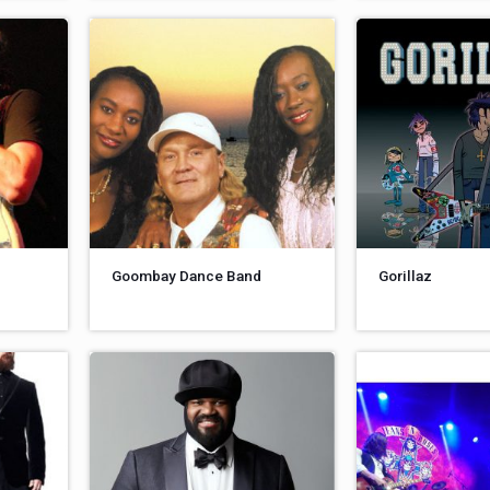
Goombay Dance Band
Gorillaz