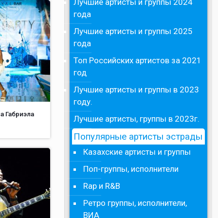
Лучшие артисты и группы 2024
года
Лучшие артисты и группы 2025
года
Топ Российских артистов за 2021
год
Лучшие артисты и группы в 2023
году.
ца Габриэла
Лучшие артисты, группы в 2023г.
Популярные артисты эстрады
Казахские артисты и группы
Поп-группы, исполнители
Rap и R&B
Ретро группы, исполнители,
ВИА