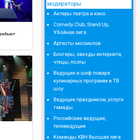
модераторы
Актеры театра и кино
Comedy Club, Stand Up,
Убойная лига
трибьют
Артисты мюзиклов
Блогеры, звезды интернета,
чтецы, поэты
Ведущие и шеф повара
кулинарных программ и ТВ
шоу
Ведущие праздников, услуги
тамады
Российские ведущие,
телеведущие
Команды КВН Высшая лига