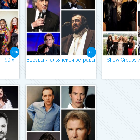
108
60
- 90-х
Звезды итальянской эстрады
Show Groups и