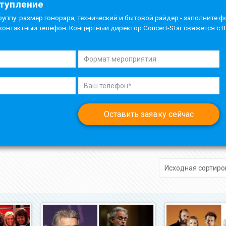
ступление
руппу: размер гонорара, технический и бытовой райдер - заполните ф
контактный телефон. Концертный директор Concert-Star свяжется с 