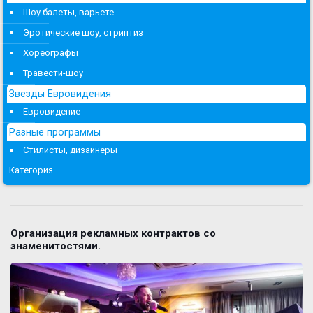
Шоу балеты, варьете
Эротические шоу, стриптиз
Хореографы
Травести-шоу
Звезды Евровидения
Евровидение
Разные программы
Стилисты, дизайнеры
Категория
Организация рекламных контрактов со
знаменитостями.