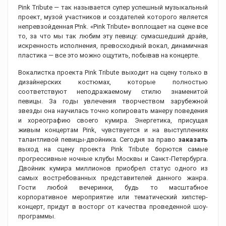
Pink Tribute — так называется супер успешный музыкальный
проект, музой участников и создателей которого является
непревзойденная P!nk. «Pink Tribute» воплощает на сцене все
то, за что мы так любим эту певицу: сумасшедший драйв,
искренность исполнения, превосходный вокал, динамичная
пластика — все это можно ощутить, побывав на концерте.
Вокалистка проекта Pink Tribute выходит на сцену только в
дизайнерских костюмах, которые полностью
соответствуют неподражаемому стилю знаменитой
певицы. За годы увлечения творчеством зарубежной
звезды она научилась точно копировать манеру поведения
и хореографию своего кумира. Энергетика, присущая
живым концертам Pink, чувствуется и на выступлениях
талантливой певицы-двойника. Сегодня за право
заказать
выход на сцену проекта Pink Tribute борются самые
прогрессивные ночные клубы Москвы и Санкт-Петербурга.
Двойник кумира миллионов приобрел статус одного из
самых востребованных представителей данного жанра.
Гости любой вечеринки, будь то масштабное
корпоративное мероприятие или тематический хипстер-
концерт, придут в восторг от качества проведенной шоу-
программы.