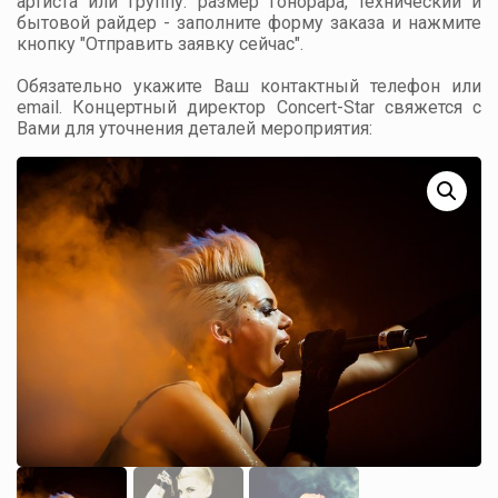
артиста или группу: размер гонорара, технический и
бытовой райдер - заполните форму заказа и нажмите
кнопку "Отправить заявку сейчас".
Обязательно укажите Ваш контактный телефон или
email. Концертный директор Concert-Star свяжется с
Вами для уточнения деталей мероприятия: