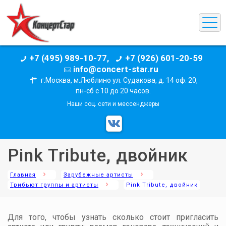
+7 (495) 989-10-77,
+7 (926) 601-20-59
info@concert-star.ru
г.Москва, м.Люблино ул. Судакова, д. 14 оф. 20,
пн-сб с 10 до 20 часов.
Наши соц. сети и мессенджеры
Pink Tribute, двойник
Главная
Зарубежные артисты
Трибьют группы и артисты
Pink Tribute, двойник
Для того, чтобы узнать сколько стоит пригласить