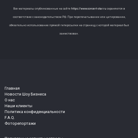
Все материалы опубликованные на сайте
https://www.concert-star.ru
охраняются в
соответствие с законодательством РФ. При перепечатывании или цитировании,
обязательно использование прямой гиперссылки на страницу, с которой материал был
заимствован.
Главная
Новости Шоу Бизнеса
О нас
Наши клиенты
Политика конфиденциальности
F.A.Q.
Фоторепортажи