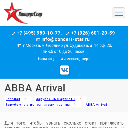
+7 (495) 989-10-77,
+7 (926) 601-20-59
info@concert-star.ru
г.Москва, м.Люблино ул. Судакова, д. 14 оф. 20,
пн-сб с 10 до 20 часов.
Наши соц. сети и мессенджеры
ABBA Arrival
Главная
Зарубежные артисты
Зарубежные исполнители, группы
ABBA Arrival
Для того, чтобы узнать сколько стоит пригласить