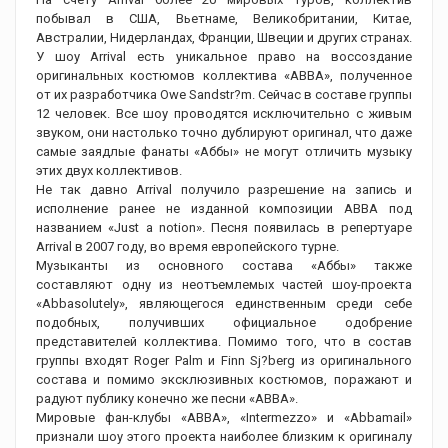
побывал в США, Вьетнаме, Великобритании, Китае,
Австралии, Нидерландах, Франции, Швеции и других странах.
У шоу Arrival есть уникальное право на воссоздание
оригинальных костюмов коллектива «ABBA», полученное
от их разработчика Owe Sandstr?m. Сейчас в составе группы
12 человек. Все шоу проводятся исключительно с живым
звуком, они настолько точно дублируют оригинал, что даже
самые заядлые фанаты «Аббы» не могут отличить музыку
этих двух коллективов.
Не так давно Arrival получило разрешение на запись и
исполнение ранее не изданной композиции ABBA под
названием «Just a notion». Песня появилась в репертуаре
Arrival в 2007 году, во время европейского турне.
Музыканты из основного состава «Аббы» также
составляют одну из неотъемлемых частей шоу-проекта
«Abbasolutely», являющегося единственным среди себе
подобных, получивших официальное одобрение
представителей коллектива. Помимо того, что в состав
группы входят Roger Palm и Finn Sj?berg из оригинального
состава и помимо эксклюзивных костюмов, поражают и
радуют публику конечно же песни «ABBA».
Мировые фан-клубы «ABBA», «Intermezzo» и «Abbamail»
признали шоу этого проекта наиболее близким к оригиналу