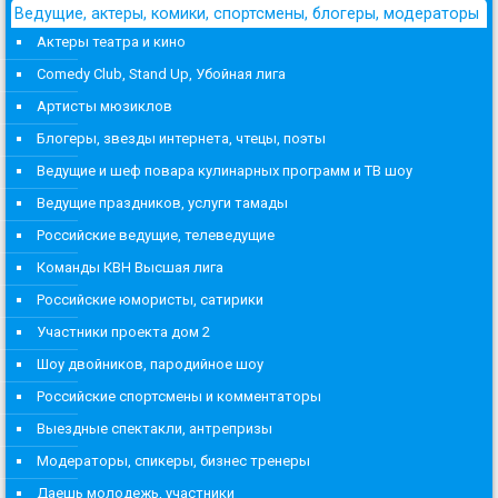
Ведущие, актеры, комики, спортсмены, блогеры, модераторы
Актеры театра и кино
Comedy Club, Stand Up, Убойная лига
Артисты мюзиклов
Блогеры, звезды интернета, чтецы, поэты
Ведущие и шеф повара кулинарных программ и ТВ шоу
Ведущие праздников, услуги тамады
Российские ведущие, телеведущие
Команды КВН Высшая лига
Российские юмористы, сатирики
Участники проекта дом 2
Шоу двойников, пародийное шоу
Российские спортсмены и комментаторы
Выездные спектакли, антрепризы
Модераторы, спикеры, бизнес тренеры
Даешь молодежь, участники