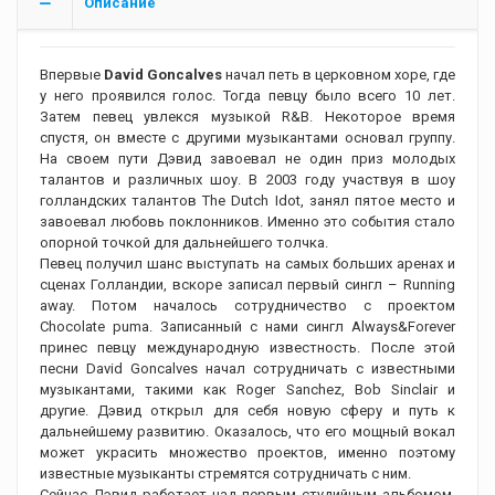
Описание
Впервые
David Goncalves
начал петь в церковном хоре, где
у него проявился голос. Тогда певцу было всего 10 лет.
Затем певец увлекся музыкой R&B. Некоторое время
спустя, он вместе с другими музыкантами основал группу.
На своем пути Дэвид завоевал не один приз молодых
талантов и различных шоу. В 2003 году участвуя в шоу
голландских талантов The Dutch Idot, занял пятое место и
завоевал любовь поклонников. Именно это события стало
опорной точкой для дальнейшего толчка.
Певец получил шанс выступать на самых больших аренах и
сценах Голландии, вскоре записал первый сингл – Running
away. Потом началось сотрудничество с проектом
Chocolate puma. Записанный с нами сингл Always&Forever
принес певцу международную известность. После этой
песни David Goncalves начал сотрудничать с известными
музыкантами, такими как Roger Sanchez, Bob Sinclair и
другие. Дэвид открыл для себя новую сферу и путь к
дальнейшему развитию. Оказалось, что его мощный вокал
может украсить множество проектов, именно поэтому
известные музыканты стремятся сотрудничать с ним.
Сейчас Дэвид работает над первым студийным альбомом,