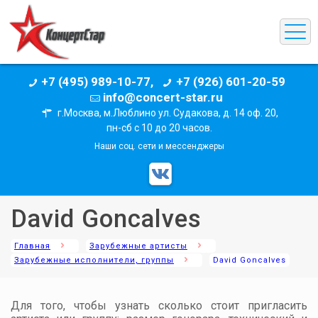
+7 (495) 989-10-77,
+7 (926) 601-20-59
info@concert-star.ru
г.Москва, м.Люблино ул. Судакова, д. 14 оф. 20,
пн-сб с 10 до 20 часов.
Наши соц. сети и мессенджеры
David Goncalves
Главная
Зарубежные артисты
Зарубежные исполнители, группы
David Goncalves
Для того, чтобы узнать сколько стоит пригласить