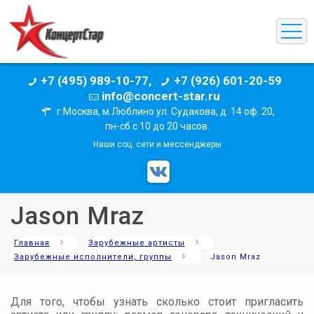
+7 (495) 989-10-77,
+7 (926) 601-20-59
info@concert-star.ru
г.Москва, м.Люблино ул. Судакова, д. 14 оф. 20,
пн-сб с 10 до 20 часов.
Наши соц. сети и мессенджеры
Jason Mraz
Главная
Зарубежные артисты
Зарубежные исполнители, группы
Jason Mraz
Для того, чтобы узнать сколько стоит пригласить