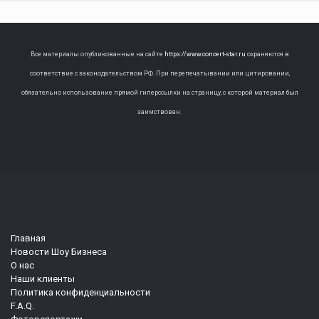
Все материалы опубликованные на сайте
https://www.concert-star.ru
охраняются в
соответствие с законодательством РФ. При перепечатывании или цитировании,
обязательно использование прямой гиперссылки на страницу, с которой материал был
заимствован.
Главная
Новости Шоу Бизнеса
О нас
Наши клиенты
Политика конфиденциальности
F.A.Q.