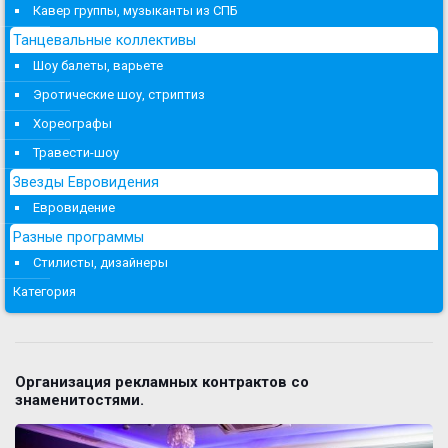
Кавер группы, музыканты из СПБ
Танцевальные коллективы
Шоу балеты, варьете
Эротические шоу, стриптиз
Хореографы
Травести-шоу
Звезды Евровидения
Евровидение
Разные программы
Стилисты, дизайнеры
Категория
Организация рекламных контрактов со
знаменитостями.