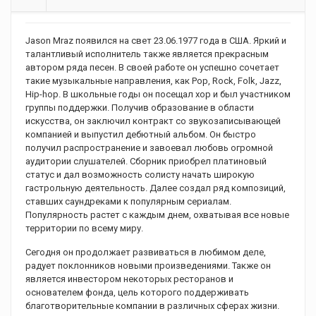
Jason Mraz появился на свет 23.06.1977 года в США. Яркий и
талантливый исполнитель также является прекрасным
автором ряда песен. В своей работе он успешно сочетает
такие музыкальные направления, как Pop, Rock, Folk, Jazz,
Hip-hop. В школьные годы он посещал хор и был участником
группы поддержки. Получив образование в области
искусства, он заключил контракт со звукозаписывающей
компанией и выпустил дебютный альбом. Он быстро
получил распространение и завоевал любовь огромной
аудитории слушателей. Сборник приобрел платиновый
статус и дал возможность солисту начать широкую
гастрольную деятельность. Далее создал ряд композиций,
ставших саундреками к популярным сериалам.
Популярность растет с каждым днем, охватывая все новые
территории по всему миру.
Сегодня он продолжает развиваться в любимом деле,
радует поклонников новыми произведениями. Также он
является инвестором некоторых ресторанов и
основателем фонда, цель которого поддерживать
благотворительные компании в различных сферах жизни.