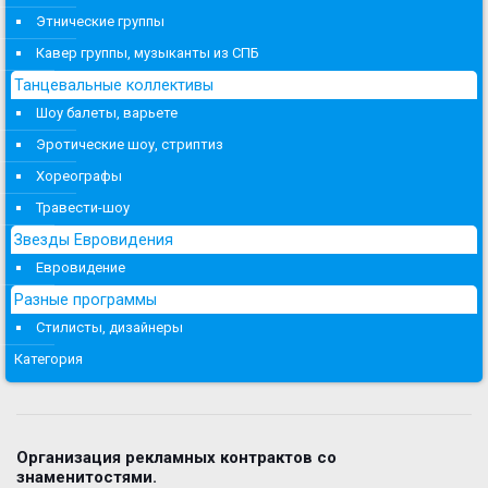
Этнические группы
Кавер группы, музыканты из СПБ
Танцевальные коллективы
Шоу балеты, варьете
Эротические шоу, стриптиз
Хореографы
Травести-шоу
Звезды Евровидения
Евровидение
Разные программы
Стилисты, дизайнеры
Категория
Организация рекламных контрактов со
знаменитостями.