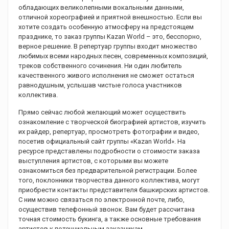
обладающих великолепными вокальными данными,
отличной хореографией и приятной внешностью. Если вы
хотите создать особенную атмосферу на предстоящем
празднике, то заказ группы Kazan World – это, бесспорно,
верное решение. В репертуар группы входит множество
любимых всеми народных песен, современных композиций,
треков собственного сочинения. Ни один любитель
качественного живого исполнения не сможет остаться
равнодушным, услышав чистые голоса участников
коллектива.
Прямо сейчас любой желающий может осуществить
ознакомление с творческой биографией артистов, изучить
их райдер, репертуар, просмотреть фотографии и видео,
посетив официальный сайт группы «Kazan World». На
ресурсе представлены подробности о стоимости заказа
выступления артистов, с которыми вы можете
ознакомиться без предварительной регистрации. Более
того, поклонники творчества данного коллектива, могут
приобрести контакты представителя башкирских артистов.
С ним можно связаться по электронной почте, либо,
осуществив телефонный звонок. Вам будет рассчитана
точная стоимость букинга, а также основные требования
артистов к потенциальным заказчикам.