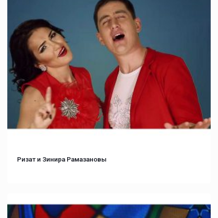
Ризат и Зинира Рамазановы