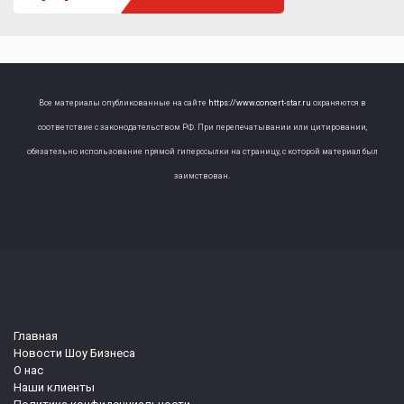
Все материалы опубликованные на сайте
https://www.concert-star.ru
охраняются в
соответствие с законодательством РФ. При перепечатывании или цитировании,
обязательно использование прямой гиперссылки на страницу, с которой материал был
заимствован.
Главная
Новости Шоу Бизнеса
О нас
Наши клиенты