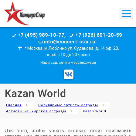
+7 (495) 989-10-77,
+7 (926) 601-20-59
info@concert-star.ru
г.Москва, м.Люблино ул. Судакова, д. 14 оф. 20,
пн-сб с 10 до 20 часов.
Наши соц. сети и мессенджеры
Kazan World
Главная
Популярные артисты эстрады
Артисты Башкирской эстрады
Kazan World
Для того, чтобы узнать сколько стоит пригласить