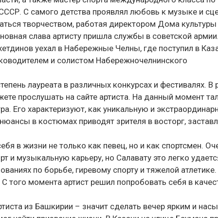
 СССР. С самого детства проявлял любовь к музыке и сц
екаться творчеством, работая директором Дома культуры
новная слава артисту пришла службы в советской армии
хетдинов уехал в Набережные Челны, где поступил в Каз
руководителем и солистом Набережночелнинского
тепень лауреата в различных конкурсах и фестивалях. В 
ете прослушать на сайте артиста. На данный момент та
ра. Его характеризуют, как уникальную и экстраординар
 нюансы в костюмах приводят зрителя в восторг, застав
бя в жизни не только как певец, но и как спортсмен. Оч
т и музыкальную карьеру, но Салавату это легко удаетс
ваниях по борьбе, гиревому спорту и тяжелой атлетике.
. С того момента артист решил попробовать себя в качес
ртиста из Башкирии – значит сделать вечер ярким и на