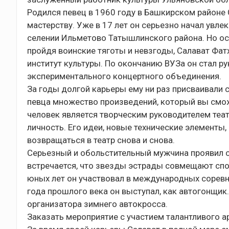
Родился певец в 1960 году в Башкирском районе
мастерству. Уже в 17 лет он серьезно начал увл
селении Ильметово Татышлинского района. Но ос
пройдя воинские тяготы и невзгоды, Салават Фат
институт культуры. По окончанию ВУЗа он стал 
экспериментального концертного объединения.
За годы долгой карьеры ему ни раз присваивали с
певца множество произведений, который вы смож
человек является творческим руководителем теат
личность. Его идеи, новые технические элементы,
возвращаться в театр снова и снова.
Серьезный и обольстительный мужчина проявил се
встречается, что звезды эстрады совмещают спор
юных лет он участвовал в международных соревно
года прошлого века он выступал, как автогонщик
организатора зимнего автокросса.
Заказать мероприятие с участием талантливого а