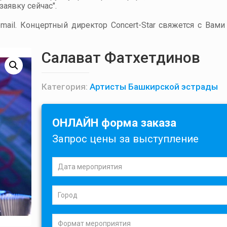
аявку сейчас".
ail. Концертный директор Concert-Star свяжется с Вами
Салават Фатхетдинов
Категория:
Артисты Башкирской эстрады
ОНЛАЙН форма заказа
Запрос цены за выступление