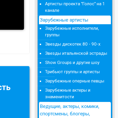
Артисты проекта "Голос" на 1
канале
Зарубежные артисты
Зарубежные исполнители,
группы
Звезды дискотек 80 - 90-х
Звезды итальянской эстрады
Show Groups и другие шоу
Трибьют группы и артисты
Зарубежные оперные певцы
сть
Зарубежные актеры и
знаменитости
Ведущие, актеры, комики,
спортсмены, блогеры,