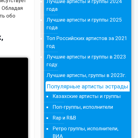
рисутствует
Лучшие артисты и группы 2024
. Обладая
года
ть обо
Лучшие артисты и группы 2025
года
,
Топ Российских артистов за 2021
год
Лучшие артисты и группы в 2023
году.
Лучшие артисты, группы в 2023г.
Популярные артисты эстрады
Казахские артисты и группы
Поп-группы, исполнители
Rap и R&B
Ретро группы, исполнители,
ВИА