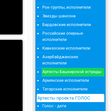
Рок-группы, исполнители
Звезды шансона
Бардовские исполнители
Российские оперные
исполнители
Кавказские исполнители
Азербайджанские
исполнители
Артисты Башкирской эстрады
Армянские исполнители
Татарские исполнители
Артисты проекта ГОЛОС
Голос - дети