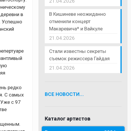
21.04.2026
еническому
В Кишиневе неожиданно
 деревни в
отменили концерт
. Успешно
Макаревича* и Вайкуле
анский
21.04.2026
репертуаре
Стали известны секреты
лантливый
съемок режиссера Гайдая
ную
21.04.2026
ляя
ень редко
ВСЕ НОВОСТИ...
я. С самых
 Уже с 97
тве
Каталог артистов
сыщенным.