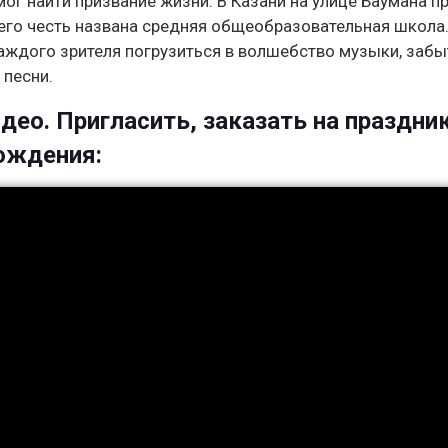
ог найти призвание жизни. В Казани на улице Баумана п
 его честь названа средняя общеобразовательная школа
каждого зрителя погрузиться в волшебство музыки, забы
 песни.
део. Пригласить, заказать на праздник
рождения: