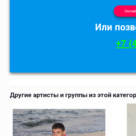
Онлай
Или позв
+7 (
Другие артисты и группы из этой катего