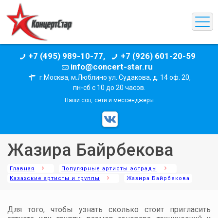
+7 (495) 989-10-77,
+7 (926) 601-20-59
info@concert-star.ru
г.Москва, м.Люблино ул. Судакова, д. 14 оф. 20,
пн-сб с 10 до 20 часов.
Наши соц. сети и мессенджеры
Жазира Байрбекова
Главная
Популярные артисты эстрады
Казахские артисты и группы
Жазира Байрбекова
Для того, чтобы узнать сколько стоит пригласить