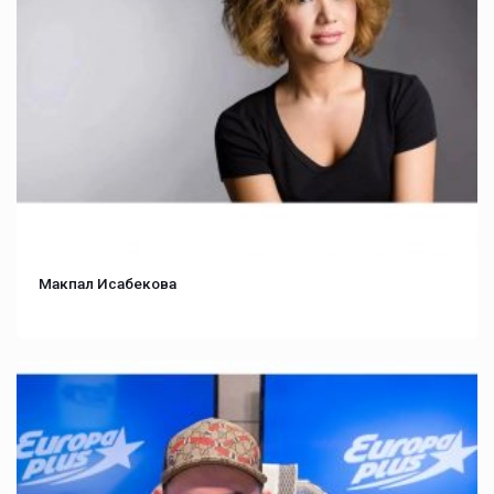
Макпал Исабекова