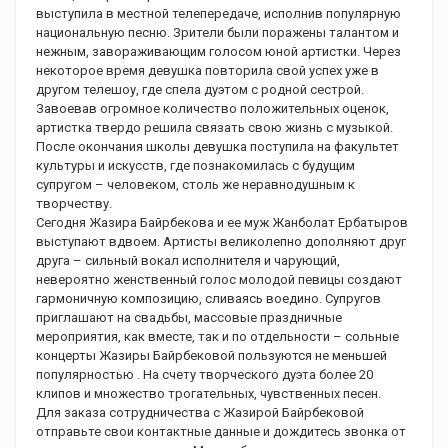
выступила в местной телепередаче, исполнив популярную
национальную песню. Зрители были поражены талантом и
нежным, завораживающим голосом юной артистки. Через
некоторое время девушка повторила свой успех уже в
другом телешоу, где спела дуэтом с родной сестрой.
Завоевав огромное количество положительных оценок,
артистка твердо решила связать свою жизнь с музыкой.
После окончания школы девушка поступила на факультет
культуры и искусств, где познакомилась с будущим
супругом – человеком, столь же неравнодушным к
творчеству.
Сегодня Жазира Байрбекова и ее муж Жанболат Ербатыров
выступают вдвоем. Артисты великолепно дополняют друг
друга – сильный вокал исполнителя и чарующий,
невероятно женственный голос молодой певицы создают
гармоничную композицию, сливаясь воедино. Супругов
приглашают на свадьбы, массовые праздничные
мероприятия, как вместе, так и по отдельности – сольные
концерты Жазиры Байрбековой пользуются не меньшей
популярностью . На счету творческого дуэта более 20
клипов и множество трогательных, чувственных песен.
Для заказа сотрудничества с Жазирой Байрбековой
отправьте свои контактные данные и дождитесь звонка от