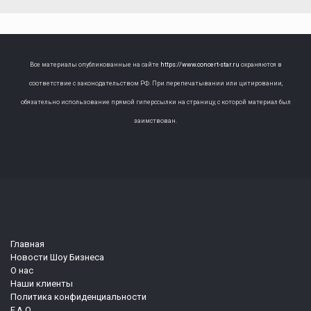
Все материалы опубликованные на сайте
https://www.concert-star.ru
охраняются в
соответствие с законодательством РФ. При перепечатывании или цитировании,
обязательно использование прямой гиперссылки на страницу, с которой материал был
заимствован.
Главная
Новости Шоу Бизнеса
О нас
Наши клиенты
Политика конфиденциальности
F.A.Q.