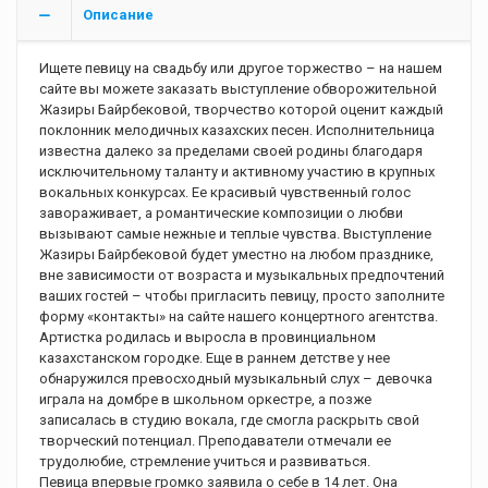
Описание
Ищете певицу на свадьбу или другое торжество – на нашем
сайте вы можете заказать выступление обворожительной
Жазиры Байрбековой, творчество которой оценит каждый
поклонник мелодичных казахских песен. Исполнительница
известна далеко за пределами своей родины благодаря
исключительному таланту и активному участию в крупных
вокальных конкурсах. Ее красивый чувственный голос
завораживает, а романтические композиции о любви
вызывают самые нежные и теплые чувства. Выступление
Жазиры Байрбековой будет уместно на любом празднике,
вне зависимости от возраста и музыкальных предпочтений
ваших гостей – чтобы пригласить певицу, просто заполните
форму «контакты» на сайте нашего концертного агентства.
Артистка родилась и выросла в провинциальном
казахстанском городке. Еще в раннем детстве у нее
обнаружился превосходный музыкальный слух – девочка
играла на домбре в школьном оркестре, а позже
записалась в студию вокала, где смогла раскрыть свой
творческий потенциал. Преподаватели отмечали ее
трудолюбие, стремление учиться и развиваться.
Певица впервые громко заявила о себе в 14 лет. Она