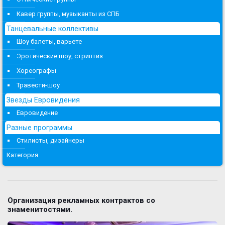
Кавер группы, музыканты из СПБ
Танцевальные коллективы
Шоу балеты, варьете
Эротические шоу, стриптиз
Хореографы
Травести-шоу
Звезды Евровидения
Евровидение
Разные программы
Стилисты, дизайнеры
Категория
Организация рекламных контрактов со
знаменитостями.