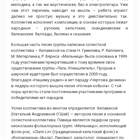
мелодика, а так же акустическая, бас и электрогитара. Уже
сам этот перечень наводит на мысль – ребята играют
далеко не простую музыку и это действительно так.
Коллектив исполняет композиции, в основе которых лежат
народные – русские, кельтские, скандинавские и
балканские баллады, былины и сказания.
Большая часть песен группы написана солисткой
коллектива – Хелависой на стихи Н. Гумилева, Р. Киплинга,
М. Метерлинка, Р. Бёрнса. «Мельница» была основана в 1999
году участниками прекратившей к тому времени свое
существование группы «Тиль Уленшпигель». Прорыв к
широкой аудитории был осуществлен в 2005 году,
благодаря «Нашему радио» и хит параду «Чертова дюжина»
в лидеры которого вышла песня «Ночная кобыла». С той
поры артисты стали постоянными участниками программ и
победителями хит-парадов.
Успех коллектива во многом определяется Хелависой
(Натальей Андреевной О’Шей) — автором песен и основной
солисткой коллектива. Певица является лидером сразу
нескольких фольклорных групп: «Мельницы», исполняющей
фолк-рок, «Clann Lir» (традиционный кельтский фолк) и
«Romanesque» (фолк). Лингвист, кельтолог, специалист по