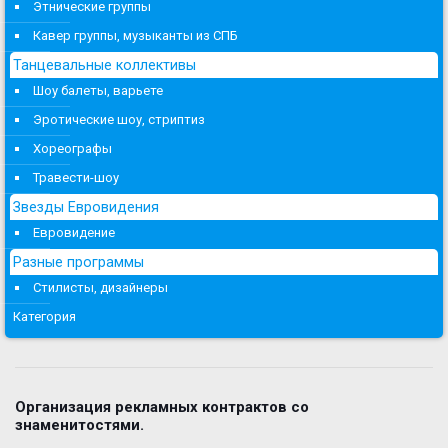
Этнические группы
Кавер группы, музыканты из СПБ
Танцевальные коллективы
Шоу балеты, варьете
Эротические шоу, стриптиз
Хореографы
Травести-шоу
Звезды Евровидения
Евровидение
Разные программы
Стилисты, дизайнеры
Категория
Организация рекламных контрактов со
знаменитостями.