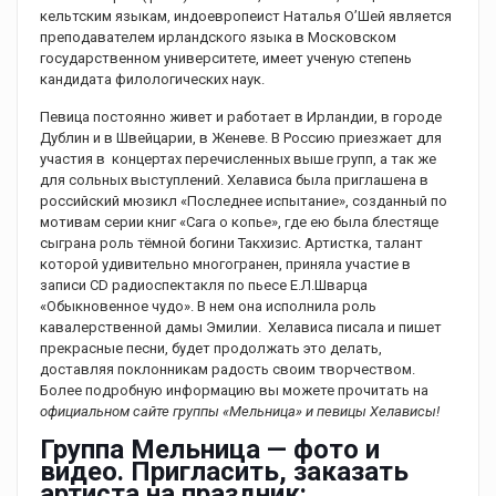
кельтским языкам, индоевропеист Наталья О’Шей является
преподавателем ирландского языка в Московском
государственном университете, имеет ученую степень
кандидата филологических наук.
Певица постоянно живет и работает в Ирландии, в городе
Дублин и в Швейцарии, в Женеве. В Россию приезжает для
участия в концертах перечисленных выше групп, а так же
для сольных выступлений. Хелависа была приглашена в
российский мюзикл «Последнее испытание», созданный по
мотивам серии книг «Сага о копье», где ею была блестяще
сыграна роль тёмной богини Такхизис. Артистка, талант
которой удивительно многогранен, приняла участие в
записи CD радиоспектакля по пьесе Е.Л.Шварца
«Обыкновенное чудо». В нем она исполнила роль
кавалерственной дамы Эмилии. Хелависа писала и пишет
прекрасные песни, будет продолжать это делать,
доставляя поклонникам радость своим творчеством.
Более подробную информацию вы можете прочитать на
официальном сайте группы «Мельница» и певицы Хелависы!
Группа Мельница — фото и
видео. Пригласить, заказать
артиста на праздник: