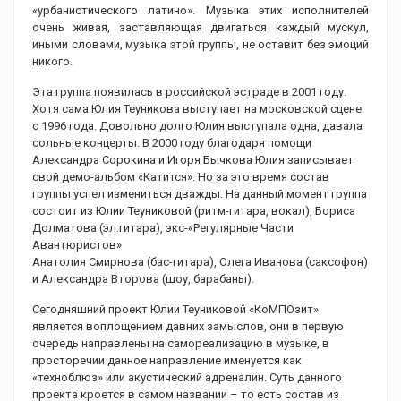
«урбанистического латино». Музыка этих исполнителей
очень живая, заставляющая двигаться каждый мускул,
иными словами, музыка этой группы, не оставит без эмоций
никого.
Эта группа появилась в российской эстраде в 2001 году.
Хотя сама Юлия Теуникова выступает на московской сцене
с 1996 года. Довольно долго Юлия выступала одна, давала
сольные концерты. В 2000 году благодаря помощи
Александра Сорокина и Игоря Бычкова Юлия записывает
свой демо-альбом «Катится». Но за это время состав
группы успел измениться дважды. На данный момент группа
состоит из Юлии Теуниковой (ритм-гитара, вокал), Бориса
Долматова (эл.гитара), экс-«Регулярные Части
Авантюристов»
Анатолия Смирнова (бас-гитара), Олега Иванова (саксофон)
и Александра Второва (шоу, барабаны).
Сегодняшний проект Юлии Теуниковой «КоМПОзит»
является воплощением давних замыслов, они в первую
очередь направлены на самореализацию в музыке, в
просторечии данное направление именуется как
«техноблюз» или акустический адреналин. Суть данного
проекта кроется в самом названии – то есть состав из