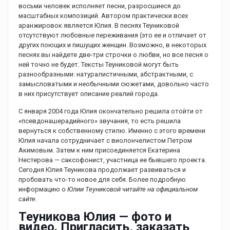
восьми человек исполняет песни, разросшиеся до
масштабных композиций. Автором практически всех
аранжировок является Юлия. В песнях Теуниковой
отсутствуют любовные переживания (это ее и отличает от
других поющих и пишущих женщин. Возможно, в некоторых
песнях вы найдете две-три строчки о любви, но все песня о
ней точно не будет. Тексты Теуниковой могут быть
разнообразными: натуралистичными, абстрактными, с
замысловатыми и необычными сюжетами, довольно часто
в них присутствует описание реалий города.
С января 2004 года Юлия окончательно решила отойти от
«псевдонашерадийного» звучания, то есть решила
вернуться к собственному стилю. Именно с этого времени
Юлия начала сотрудничает с виолончелистом Петром
Акимовым. Затем к ним присоединяется Екатерина
Нестерова — саксофонист, участница ее бывшего проекта.
Сегодня Юлия Теуникова продолжает развиваться и
пробовать что-то новое для себя. Более подробную
информацию о
Юлии Теуниковой читайте на официальном
сайте
.
Теуникова Юлия — фото и
видео. Пригласить, заказать