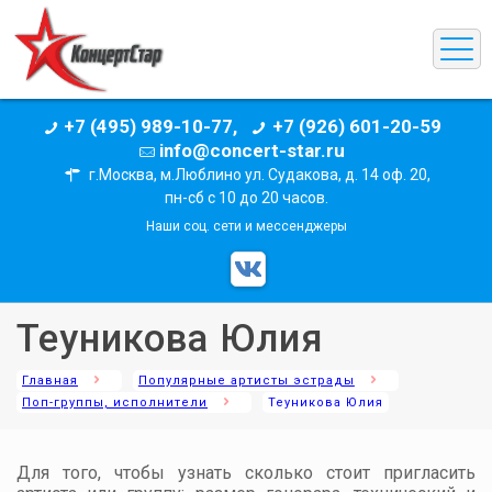
+7 (495) 989-10-77,
+7 (926) 601-20-59
info@concert-star.ru
г.Москва, м.Люблино ул. Судакова, д. 14 оф. 20,
пн-сб с 10 до 20 часов.
Наши соц. сети и мессенджеры
Теуникова Юлия
Главная
Популярные артисты эстрады
Поп-группы, исполнители
Теуникова Юлия
Для того, чтобы узнать сколько стоит пригласить