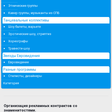
Этнические группы
Кавер группы, музыканты из СПБ
Танцевальные коллективы
Шоу балеты, варьете
Эротические шоу, стриптиз
Хореографы
Травести-шоу
Звезды Евровидения
Евровидение
Разные программы
Стилисты, дизайнеры
Категория
Организация рекламных контрактов со
знаменитостями.