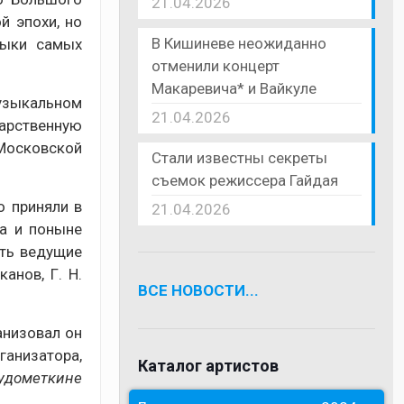
21.04.2026
й эпохи, но
В Кишиневе неожиданно
зыки самых
отменили концерт
Макаревича* и Вайкуле
узыкальном
21.04.2026
арственную
 Московской
Стали известны секреты
съемок режиссера Гайдая
о приняли в
21.04.2026
ра и поныне
ять ведущие
анов, Г. Н.
ВСЕ НОВОСТИ...
анизовал он
рганизатора,
Каталог артистов
удометкине