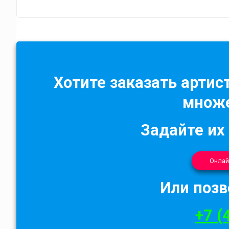
Хотите заказать артист
множе
Задайте их
Онлай
Или позв
+7 (