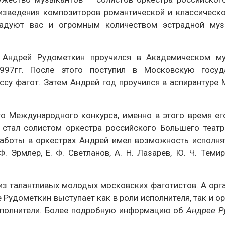
оизведения композиторов романтической и классическо
радуют вас и огромным количеством эстрадной му
» Андрей Рудометкин проучился в Академическом м
97гг. После этого поступил в Московскую госуд
ссу фагот. Затем Андрей год проучился в аспирантуре
о Международного конкурса, именно в этого время ег
н стал солистом оркестра российского Большего теат
 работы в оркестрах Андрей имел возможность исполн
 Эрмлер, Е. Ф. Светланов, А. Н. Лазарев, Ю. Ч. Темирк
из талантливых молодых московских фаготистов. А орг
е Рудометкин выступает как в роли исполнителя, так и о
исполнители. Более подробную информацию об
Андрее Р