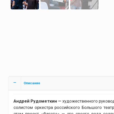
Описание
Андрей Рудометкин —
художественного руковод
солистом оркестра российского Большого теат
этом проект «Фагот+» — это своего рода содр