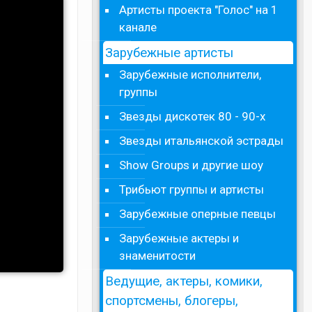
Артисты проекта "Голос" на 1
канале
Зарубежные артисты
Зарубежные исполнители,
группы
Звезды дискотек 80 - 90-х
Звезды итальянской эстрады
Show Groups и другие шоу
Трибьют группы и артисты
Зарубежные оперные певцы
Зарубежные актеры и
знаменитости
Ведущие, актеры, комики,
спортсмены, блогеры,