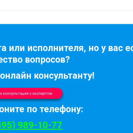
а или исполнителя, но у вас е
ство вопросов?
 онлайн консультанту!
н консультация с экспертом
оните по телефону:
495) 989-10-77