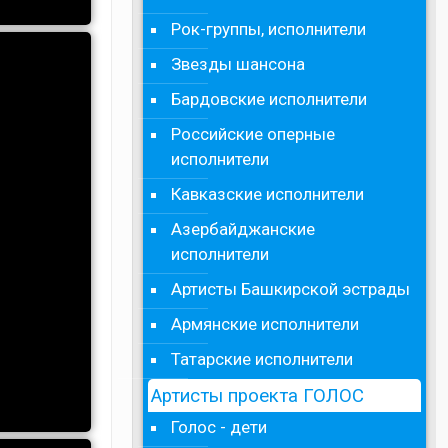
Рок-группы, исполнители
Звезды шансона
Бардовские исполнители
Российские оперные
исполнители
Кавказские исполнители
Азербайджанские
исполнители
Артисты Башкирской эстрады
Армянские исполнители
Татарские исполнители
Артисты проекта ГОЛОС
Голос - дети