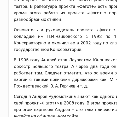
театра. В репертуаре проекта «Фагот+» есть пр
кроме этого ребята из проекта «Фагот+» по
разнообразных стилей.
Основатель и руководитель проекта «Фагот+
колледже им П.И.Чайковского с 1992 по 19
Консерваторию и окончил ее в 2002 году по кла
государственной Консерватории.
В 1995 году Андрей стал Лауреатом Юношеског
оркестр Большого театра. А через два года о
работает там. Следует отметить, что за время
партии с такими великими дирижерами как: М. Ф.
Рождественский, В. А. Гергиев и т. д.
Сегодня Андрея Рудометкина знают как одного 
свой проект «Фагот+» в 2008 году. В этом проект
при этом партнеры Андрея – это талантливые 
читайте на официальном сайте
.