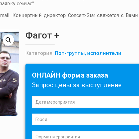
аявку сейчас".
ail. Концертный директор Concert-Star свяжется с Вами
Фагот +
Категория:
Поп-группы, исполнители
ОНЛАЙН форма заказа
Запрос цены за выступление