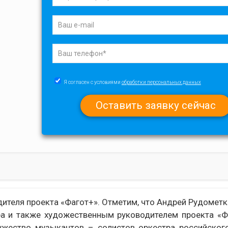
Я согласен с условиями
обработки персональных данных
ителя проекта «Фагот+». Отметим, что Андрей Рудометк
ра и также художественным руководителем проекта «Ф
ужество музыкантов – солистов оркестра российског