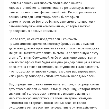
Если вы решили остановить свой выбор на этой
харизматичной исполнительнице, то рекомендуем прямо
сейчас посетить ее официальный сайт. Ресурс располагает
обширными данными: творческой биографией
знаменитости, ее фотографиями, записями с концертов и
самыми популярными композициями, которые можно
прослушать в режиме «онлайн».
Более того, на сайте представлены контакты
представителя артистки, поэтому бронирование нужной
даты вам удастся произвести за несколько часов или даже
минут. Вы можете отправить письмо на электронную почту
агента Татьяны Семушиной, либо оперативно связаться с
ним по телефону. Вам будет озвучен райдер певицы, а также
рассчитана точная стоимость выступления. Надо заметить,
что продолжительность концерта может варьироваться,
как и размер гонорара исполнительницы народных песен.
Вы, определенно, не станете жалеть о том, что среди сотен
артистов выбрали именно Татьяну Семушину, которая имеет
уникальный голос, восхитительные внешние данные и
магнетическую энергетику. От этой шикарной женщины
невозможно оторвать восхищенных глаз, ее голос
околдовывает, а веселые танцевальные ритмы действуют