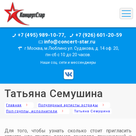
+7 (495) 989-10-77,
+7 (926) 601-20-59
info@concert-star.ru
г.Москва, м.Люблино ул. Судакова, д. 14 оф. 20,
пн-сб с 10 до 20 часов.
Наши соц. сети и мессенджеры
Татьяна Семушина
Главная
Популярные артисты эстрады
Поп-группы, исполнители
Татьяна Семушина
Для того, чтобы узнать сколько стоит пригласить