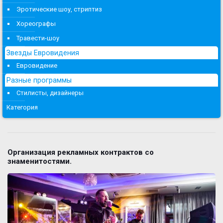
Эротические шоу, стриптиз
Хореографы
Травести-шоу
Звезды Евровидения
Евровидение
Разные программы
Стилисты, дизайнеры
Категория
Организация рекламных контрактов со
знаменитостями.