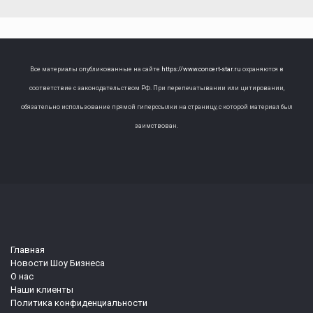
Все материалы опубликованные на сайте
https://www.concert-star.ru
охраняются в
соответствие с законодательством РФ. При перепечатывании или цитировании,
обязательно использование прямой гиперссылки на страницу, с которой материал был
заимствован.
Главная
Новости Шоу Бизнеса
О нас
Наши клиенты
Политика конфиденциальности