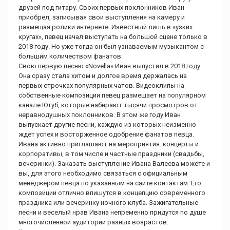
друзей под гитару. Своих первых поклонников Иван
приобрел, записывая свои выступления на камеру и
размещая ролики интернете. Известный лишь в «узких
кругах», певец начал выступать на большой сцене только в
2018 году. Но уже тогда он был узнаваемым музыкантом с
большим количеством фанатов.
Свою первую песню «Novella» Иван выпустил в 2018 году.
Она сразу стала хитом и долгое время держалась на
первых строчках популярных чатов. Видеоклипы на
собственные композиции певец размещает на популярном
канале Ютуб, которые набирают тысячи просмотров от
неравнодушных поклонников. В этом же году Иван
выпускает другие песни, каждую из которых неизменно
ждет успех и восторженное одобрение фанатов певца.
Ивана активно приглашают на мероприятия: концерты и
корпоративы, в том числе и частные праздники (свадьбы,
вечеринки). Заказать выступление Ивана Валеева можете и
вы, для этого необходимо связаться с официальным
менеджером певца по указанным на сайте контактам. Его
композиции отлично впишутся в концепцию современного
праздника или вечеринку ночного клуба. Зажигательные
песни и веселый нрав Ивана непременно придутся по душе
многочисленной аудитории разных возрастов.