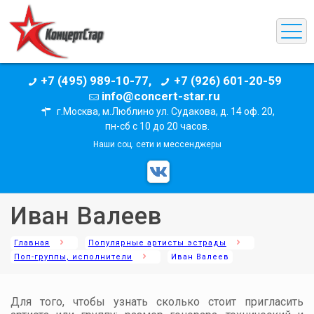
+7 (495) 989-10-77,
+7 (926) 601-20-59
info@concert-star.ru
г.Москва, м.Люблино ул. Судакова, д. 14 оф. 20,
пн-сб с 10 до 20 часов.
Наши соц. сети и мессенджеры
Иван Валеев
Главная
Популярные артисты эстрады
Поп-группы, исполнители
Иван Валеев
Для того, чтобы узнать сколько стоит пригласить