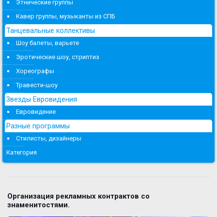
Этнические группы
Кавер группы, музыканты из СПБ
Танцевальные коллективы
Шоу балеты, варьете
Эротические шоу, стриптиз
Хореографы
Травести-шоу
Звезды Евровидения
Евровидение
Разные программы
Стилисты, дизайнеры
Категория
Организация рекламных контрактов со
знаменитостями.