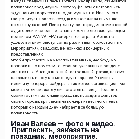
Каждая следующая песня артиста, как правило, становится
популярнее предыдущей, поэтому фанаты с нетерпением
ждут новых творческих плодов музыканта. Иван много
гастролирует, покоряя сердца и завоевывая внимание
новых слушателей. Певец выступает перед многочисленной
аудиторией, и сегодня о талантливом певце, выступающем
под ником IVAN VALEEV, говорит вся страна. Артист с
удовольствием выступает на различных торжественных
мероприятиях, свадьбах, вечеринках и концертных
представлениях.
Чтобы пригласить на мероприятия Ивана, необходимо
позвонить по номерам телефонов, указанных в разделе
«контакты». У певца плотный гастрольный график, потому
заказывать выступление следует заранее. Уточнить
величину гонорара, райдера, а также все организационные
моменты вы сможете у личного агента певца. Подарите
своим гостям настоящий праздник, порадуйте фанатов
своего города, пригласив на концерт известного певца,
который с каждым днем набирает все большую
популярность.
Иван Валеев — фото и видео.
Пригласить, заказать на
праздник, мероприятие,