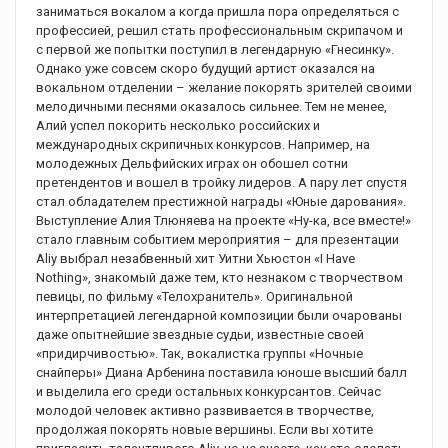
заниматься вокалом а когда пришла пора определяться с
профессией, решил стать профессиональным скрипачом и
с первой же попытки поступил в легендарную «Гнесинку».
Однако уже совсем скоро будущий артист оказался на
вокальном отделении – желание покорять зрителей своими
мелодичными песнями оказалось сильнее. Тем не менее,
Алий успел покорить несколько российских и
международных скрипичных конкурсов. Например, на
молодежных Дельфийских играх он обошел сотни
претендентов и вошел в тройку лидеров. А пару лет спустя
стал обладателем престижной награды «Юные дарования».
Выступление Алия Тлюняева на проекте «Ну-ка, все вместе!»
стало главным событием мероприятия – для презентации
Aliy выбрал незабвенный хит Уитни Хьюстон «I Have
Nothing», знакомый даже тем, кто незнаком с творчеством
певицы, по фильму «Телохранитель». Оригинальной
интерпретацией легендарной композиции были очарованы
даже опытнейшие звездные судьи, известные своей
«придирчивостью». Так, вокалистка группы «Ночные
снайперы» Диана Арбенина поставила юноше высший балл
и выделила его среди остальных конкурсантов. Сейчас
молодой человек активно развивается в творчестве,
продолжая покорять новые вершины. Если вы хотите