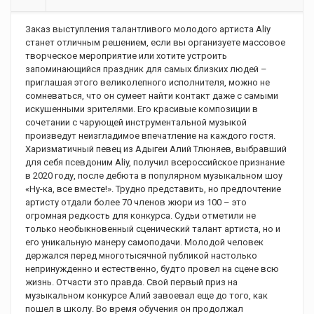
Заказ выступления талантливого молодого артиста Aliy
станет отличным решением, если вы организуете массовое
творческое мероприятие или хотите устроить
запоминающийся праздник для самых близких людей –
приглашая этого великолепного исполнителя, можно не
сомневаться, что он сумеет найти контакт даже с самыми
искушенными зрителями. Его красивые композиции в
сочетании с чарующей инструментальной музыкой
произведут неизгладимое впечатление на каждого гостя.
Харизматичный певец из Адыгеи Алий Тлюняев, выбравший
для себя псевдоним Aliy, получил всероссийское признание
в 2020 году, после дебюта в популярном музыкальном шоу
«Ну-ка, все вместе!». Трудно представить, но предпочтение
артисту отдали более 70 членов жюри из 100 – это
огромная редкость для конкурса. Судьи отметили не
только необыкновенный сценический талант артиста, но и
его уникальную манеру самоподачи. Молодой человек
держался перед многотысячной публикой настолько
непринужденно и естественно, будто провел на сцене всю
жизнь. Отчасти это правда. Свой первый приз на
музыкальном конкурсе Алий завоевал еще до того, как
пошел в школу. Во время обучения он продолжал