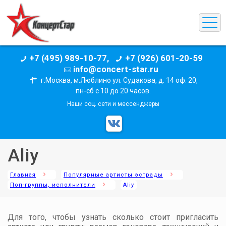
+7 (495) 989-10-77,
+7 (926) 601-20-59
info@concert-star.ru
г.Москва, м.Люблино ул. Судакова, д. 14 оф. 20,
пн-сб с 10 до 20 часов.
Наши соц. сети и мессенджеры
Aliy
Главная
Популярные артисты эстрады
Поп-группы, исполнители
Aliy
Для того, чтобы узнать сколько стоит пригласить