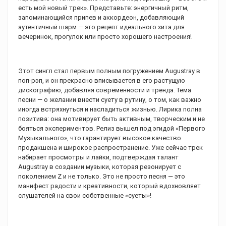
есть мой новый трек». Представьте: энергичный ритм,
запоминающийся припев и аккордеон, добавляющий
аутентичный шарм — это рецепт идеального хита для
вечеринок, прогулок или просто хорошего настроения!
Этот сингл стал первым полным погружением Augustray в
поп-рэп, и он прекрасно вписывается в его растущую
дискографию, добавляя современности и тренда. Тема
песни — о желании внести суету в рутину, о том, как важно
иногда встряхнуться и насладиться жизнью. Лирика полна
позитива: она мотивирует быть активным, творческим и не
бояться экспериментов. Релиз вышел под эгидой «Первого
Музыкального», что гарантирует высокое качество
продакшена и широкое распространение. Уже сейчас трек
набирает просмотры и лайки, подтверждая талант
Augustray в создании музыки, которая резонирует с
поколением Z и не только. Это не просто песня — это
манифест радости и креативности, который вдохновляет
слушателей на свои собственные «суеты»!