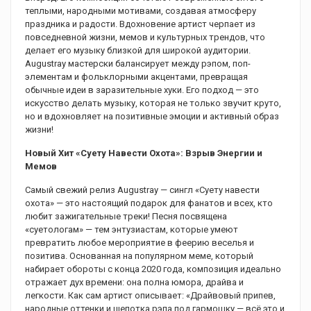
теплыми, народными мотивами, создавая атмосферу
праздника и радости. Вдохновение артист черпает из
повседневной жизни, мемов и культурных трендов, что
делает его музыку близкой для широкой аудитории.
Augustray мастерски балансирует между рэпом, поп-
элементам и фольклорными акцентами, превращая
обычные идеи в заразительные хуки. Его подход — это
искусство делать музыку, которая не только звучит круто,
но и вдохновляет на позитивные эмоции и активный образ
жизни!
Новый Хит «Суету Навести Охота»: Взрыв Энергии и
Мемов
Самый свежий релиз Augustray — сингл «Суету навести
охота» — это настоящий подарок для фанатов и всех, кто
любит зажигательные треки! Песня посвящена
«суетологам» — тем энтузиастам, которые умеют
превратить любое мероприятие в феерию веселья и
позитива. Основанная на популярном меме, который
набирает обороты с конца 2020 года, композиция идеально
отражает дух времени: она полна юмора, драйва и
легкости. Как сам артист описывает: «Драйвовый припев,
народные оттенки и щепотка рэпа под гармошку — всё это и