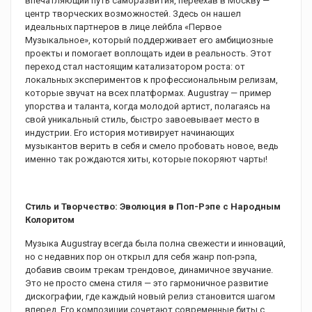
впечатляющий путь саморазвития, переехав в Москву —
центр творческих возможностей. Здесь он нашел
идеальных партнеров в лице лейбла «Первое
Музыкальное», который поддерживает его амбициозные
проекты и помогает воплощать идеи в реальность. Этот
переход стал настоящим катализатором роста: от
локальных экспериментов к профессиональным релизам,
которые звучат на всех платформах. Augustray — пример
упорства и таланта, когда молодой артист, полагаясь на
свой уникальный стиль, быстро завоевывает место в
индустрии. Его история мотивирует начинающих
музыкантов верить в себя и смело пробовать новое, ведь
именно так рождаются хиты, которые покоряют чарты!
Стиль и Творчество: Эволюция в Поп-Рэпе с Народным
Колоритом
Музыка Augustray всегда была полна свежести и инноваций,
но с недавних пор он открыл для себя жанр поп-рэпа,
добавив своим трекам трендовое, динамичное звучание.
Это не просто смена стиля — это гармоничное развитие
дискографии, где каждый новый релиз становится шагом
вперед. Его композиции сочетают современные биты с