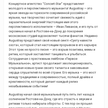
Концертное агентство “Concert-Star” представляет
молодого и перспективного музыканта! Augustray — это
яркая звезда на горизонте современной российской
музыки, чье творчество сочетает свежесть идей с
заразительной энергией! Настоящее имя этого
перспективного исполнителя — Иван Ливанов, и его путь от
скромных начал в Ростове-на-Дону до покорения
московских студий вдохновляет тысячи фанатов. Недавно
Augustray представил свой новый сингл «Суету навести
охота», который стал настоящим прорывом в его карьере.
Этот трек не просто песня — это взрыв позитива, мемы и
ритма, который заставляет танцевать и улыбаться.
Сотрудничая с престижным лейблом «Первое
Музыкальное», артист продолжает эволюционировать,
открывая новые грани своего таланта и завоевывая
сердца слушателей по всей стране. Его музыка — это мост
между традициями и современностью, полный драйва и
креативности, который делает каждый релиз
незабываемым событием!
Augustray начал свой музыкальный путь пять лет назад в
солнечном Ростове-на-Дону, где его страсть к звукам и
ритмам только набирала обороты. С тех пор он прошел