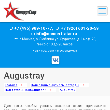
+7 (495) 989-10-77,
+7 (926) 601-20-59
info@concert-star.ru
г.Москва, м.Люблино ул. Судакова, д. 14 оф. 20,
пн-сб с 10 до 20 часов.
Наши соц. сети и мессенджеры
Augustray
Главная
Популярные артисты эстрады
Поп-группы, исполнители
Augustray
Для того, чтобы узнать сколько стоит пригласить