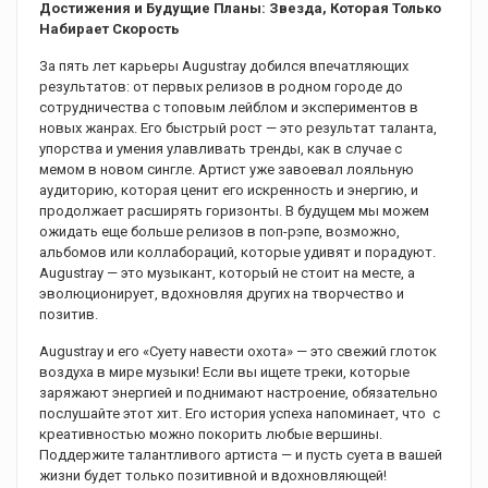
Достижения и Будущие Планы: Звезда, Которая Только
Набирает Скорость
За пять лет карьеры Augustray добился впечатляющих
результатов: от первых релизов в родном городе до
сотрудничества с топовым лейблом и экспериментов в
новых жанрах. Его быстрый рост — это результат таланта,
упорства и умения улавливать тренды, как в случае с
мемом в новом сингле. Артист уже завоевал лояльную
аудиторию, которая ценит его искренность и энергию, и
продолжает расширять горизонты. В будущем мы можем
ожидать еще больше релизов в поп-рэпе, возможно,
альбомов или коллабораций, которые удивят и порадуют.
Augustray — это музыкант, который не стоит на месте, а
эволюционирует, вдохновляя других на творчество и
позитив.
Augustray и его «Суету навести охота» — это свежий глоток
воздуха в мире музыки! Если вы ищете треки, которые
заряжают энергией и поднимают настроение, обязательно
послушайте этот хит. Его история успеха напоминает, что с
креативностью можно покорить любые вершины.
Поддержите талантливого артиста — и пусть суета в вашей
жизни будет только позитивной и вдохновляющей!