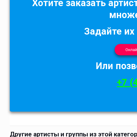
Хотите заказать артист
множе
Задайте их
Онлай
Или позв
+7 (
Другие артисты и группы из этой катего