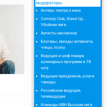
модераторы
Актеры театра и кино
Comedy Club, Stand Up,
Убойная лига
Артисты мюзиклов
Блогеры, звезды интернета,
чтецы, поэты
Ведущие и шеф повара
кулинарных программ и ТВ
шоу
Ведущие праздников, услуги
тамады
Российские ведущие,
телеведущие
Команды КВН Высшая лига