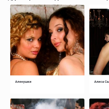
Аленушки
Алиса С