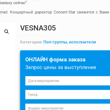
аявку сейчас".
ail. Концертный директор Concert-Star свяжется с Вами
VESNA305
Категория:
Поп-группы, исполнители
ОНЛАЙН форма заказа
Запрос цены за выступление