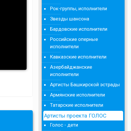
Рок-группы, исполнители
Звезды шансона
Бардовские исполнители
Российские оперные
исполнители
Кавказские исполнители
Азербайджанские
исполнители
Артисты Башкирской эстрады
Армянские исполнители
Татарские исполнители
Артисты проекта ГОЛОС
Голос - дети