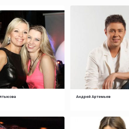
алтыкова
Андрей Артемьев