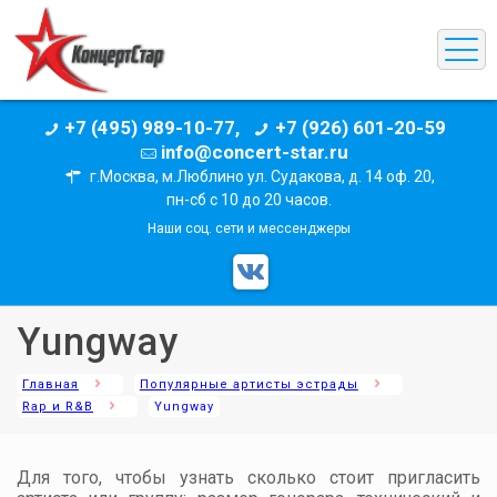
+7 (495) 989-10-77,
+7 (926) 601-20-59
info@concert-star.ru
г.Москва, м.Люблино ул. Судакова, д. 14 оф. 20,
пн-сб с 10 до 20 часов.
Наши соц. сети и мессенджеры
Yungway
Главная
Популярные артисты эстрады
Rap и R&B
Yungway
Для того, чтобы узнать сколько стоит пригласить