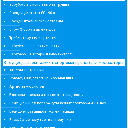
Зарубежные исполнители, группы
Звезды дискотек 80 - 90-х
Звезды итальянской эстрады
Show Groups и другие шоу
Трибьют группы и артисты
Зарубежные оперные певцы
Зарубежные актеры и знаменитости
Ведущие, актеры, комики, спортсмены, блогеры, модераторы
Актеры театра и кино
Comedy Club, Stand Up, Убойная лига
Артисты мюзиклов
Блогеры, звезды интернета, чтецы, поэты
Ведущие и шеф повара кулинарных программ и ТВ шоу
Ведущие праздников, услуги тамады
Российские ведущие, телеведущие
Команды КВН Высшая лига