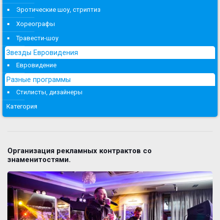
Эротические шоу, стриптиз
Хореографы
Травести-шоу
Звезды Евровидения
Евровидение
Разные программы
Стилисты, дизайнеры
Категория
Организация рекламных контрактов со
знаменитостями.