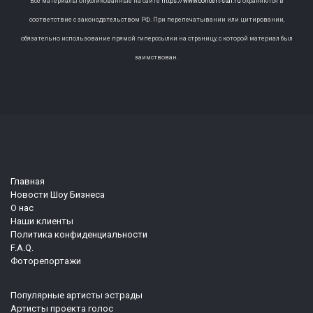
Все материалы опубликованные на сайте
https://www.concert-star.ru
охраняются в
соответствие с законодательством РФ. При перепечатывании или цитировании,
обязательно использование прямой гиперссылки на страницу, с которой материал был
заимствован.
Главная
Новости Шоу Бизнеса
О нас
Наши клиенты
Политика конфиденциальности
F.A.Q.
Фоторепортажи
Популярные артисты эстрады
Артисты проекта голос