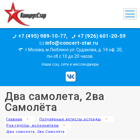
+7 (495) 989-10-77,
+7 (926) 601-20-59
info@concert-star.ru
г.Москва, м.Люблино ул. Судакова, д. 14 оф. 20,
пн-сб с 10 до 20 часов.
Наши соц. сети и мессенджеры
Два самолета, 2ва
Самолёта
Главная
Популярные артисты эстрады
Рок-группы, исполнители
Два самолета, 2ва Самолёта