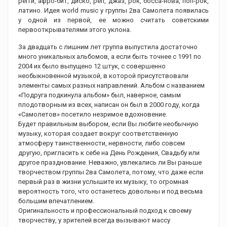
регги, афро-бит, диско, реп, джаз, рок, босса-нова, поп-рок,
латино. Идея world music у группы 2ва Самолета появилась
у одной из первой, ее можно считать советскими
первооткрывателями этого уклона.
За двадцать с лишним лет группа выпустила достаточно
много уникальных альбомов, а если быть точнее с 1991 по
2004 их было выпущено 12 штук, с совершенно
необыкновенной музыкой, в которой присутствовали
элементы самых разных направлений. Альбом с названием
«Подруга подкинула альбом» был, наверное, самым
плодотворным из всех, написан он был в 2000 году, когда
«Самолетов» посетило незримое вдохновение.
Будет правильным выбором, если Вы любите необычную
музыку, которая создает вокруг соответственную
атмосферу таинственности, нервности, либо совсем
другую, пригласить к себе на День Рождения, Свадьбу или
другое празднование. Неважно, увлекались ли Вы раньше
творчеством группы 2ва Самолета, потому, что даже если
первый раз в жизни услышите их музыку, то огромная
вероятность того, что останетесь довольны и под весьма
большим впечатлением.
Оригинальность и профессиональный подход к своему
творчеству, у зрителей всегда вызывают массу