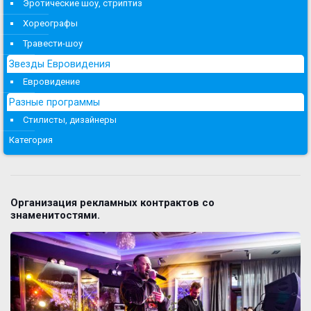
Эротические шоу, стриптиз
Хореографы
Травести-шоу
Звезды Евровидения
Евровидение
Разные программы
Стилисты, дизайнеры
Категория
Организация рекламных контрактов со
знаменитостями.