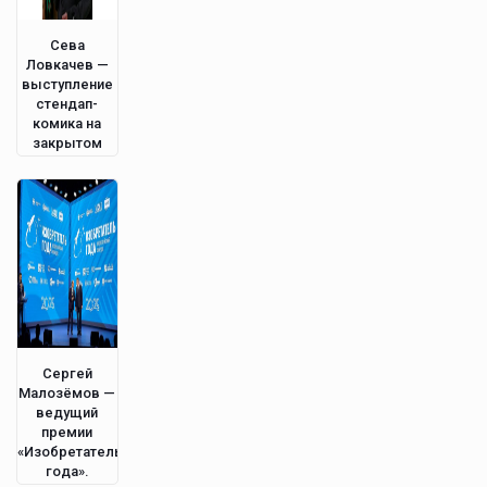
Сева
Ловкачев —
выступление
стендап-
комика на
закрытом
мероприятии
в Питере.
Сергей
Малозёмов —
ведущий
премии
«Изобретатель
года».