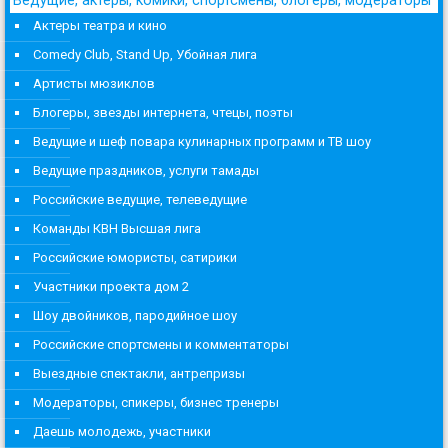
Ведущие, актеры, комики, спортсмены, блогеры, модераторы
Актеры театра и кино
Comedy Club, Stand Up, Убойная лига
Артисты мюзиклов
Блогеры, звезды интернета, чтецы, поэты
Ведущие и шеф повара кулинарных программ и ТВ шоу
Ведущие праздников, услуги тамады
Российские ведущие, телеведущие
Команды КВН Высшая лига
Российские юмористы, сатирики
Участники проекта дом 2
Шоу двойников, пародийное шоу
Российские спортсмены и комментаторы
Выездные спектакли, антрепризы
Модераторы, спикеры, бизнес тренеры
Даешь молодежь, участники