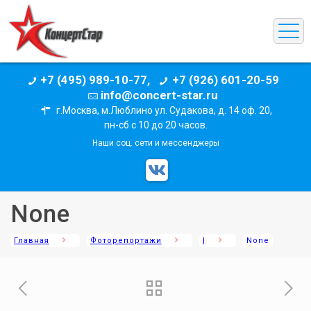
+7 (495) 989-10-77,
+7 (926) 601-20-59
info@concert-star.ru
г.Москва, м.Люблино ул. Судакова, д. 14 оф. 20,
пн-сб с 10 до 20 часов.
Наши соц. сети и мессенджеры
None
Главная
Фоторепортажи
|
None