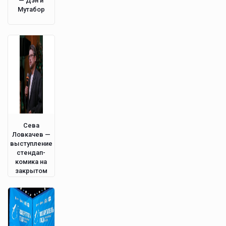
— Дэн и
Мутабор
Сева
Ловкачев —
выступление
стендап-
комика на
закрытом
мероприятии
в Питере.