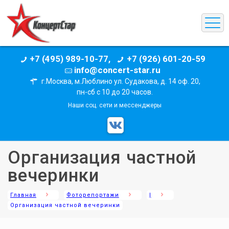
+7 (495) 989-10-77,
+7 (926) 601-20-59
info@concert-star.ru
г.Москва, м.Люблино ул. Судакова, д. 14 оф. 20,
пн-сб с 10 до 20 часов.
Наши соц. сети и мессенджеры
Организация частной
вечеринки
Главная
Фоторепортажи
|
Организация частной вечеринки