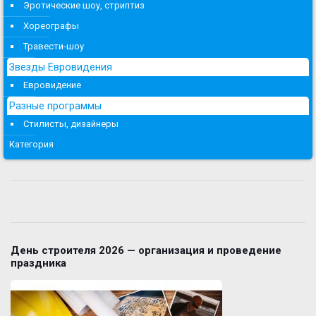
Эротические шоу, стриптиз
Хореографы
Травести-шоу
Звезды Евровидения
Евровидение
Разные программы
Стилисты, дизайнеры
Категория
День строителя 2026 — организация и проведение
праздника