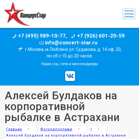
+7 (495) 989-10-77,
+7 (926) 601-20-59
info@concert-star.ru
г.Москва, м.Люблино ул. Судакова, д. 14 оф. 20,
пн-сб с 10 до 20 часов.
Наши соц. сети и мессенджеры
Алексей Булдаков на
корпоративной
рыбалке в Астрахани
Главная
Фоторепортажи
|
Алексей Булдаков на корпоративной рыбалке в Астрахани