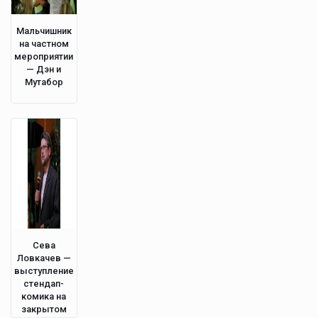
Мальчишник
на частном
мероприятии
— Дэн и
Мутабор
Сева
Ловкачев —
выступление
стендап-
комика на
закрытом