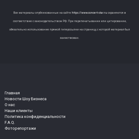
Все материалы опубликованные на сайте
https://www.concert-star.ru
охраняются в
соответствие с законодательством РФ. При перепечатывании или цитировании,
обязательно использование прямой гиперссылки на страницу, с которой материал был
заимствован.
Главная
Новости Шоу Бизнеса
О нас
Наши клиенты
Политика конфиденциальности
F.A.Q.
Фоторепортажи