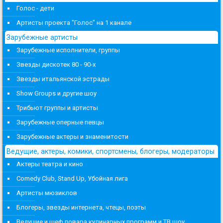
Голос - дети
Артисты проекта "Голос" на 1 канале
Зарубежные артисты
Зарубежные исполнители, группы
Звезды дискотек 80 - 90-х
Звезды итальянской эстрады
Show Groups и другие шоу
Трибьют группы и артисты
Зарубежные оперные певцы
Зарубежные актеры и знаменитости
Ведущие, актеры, комики, спортсмены, блогеры, модераторы
Актеры театра и кино
Comedy Club, Stand Up, Убойная лига
Артисты мюзиклов
Блогеры, звезды интернета, чтецы, поэты
Ведущие и шеф повара кулинарных программ и ТВ шоу