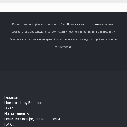
Все материалы опубликованные на сайте
https://www.concert-star.ru
охраняются в
соответствие с законодательством РФ. При перепечатывании или цитировании,
обязательно использование прямой гиперссылки на страницу, с которой материал был
заимствован.
Главная
Новости Шоу Бизнеса
О нас
Наши клиенты
Политика конфиденциальности
F.A.Q.