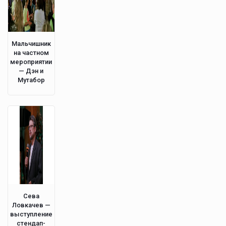
Мальчишник
на частном
мероприятии
— Дэн и
Мутабор
Сева
Ловкачев —
выступление
стендап-