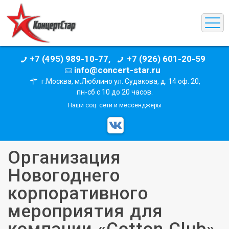
+7 (495) 989-10-77,
+7 (926) 601-20-59
info@concert-star.ru
г.Москва, м.Люблино ул. Судакова, д. 14 оф. 20,
пн-сб с 10 до 20 часов.
Наши соц. сети и мессенджеры
Организация
Новогоднего
корпоративного
мероприятия для