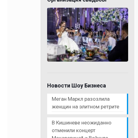
Новости Шоу Бизнеса
Меган Маркл разозлила
женщин на элитном ретрите
В Кишиневе неожиданно
отменили концерт
Макаревича* и Вайкуле