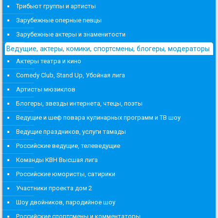
Трибьют группы и артисты
Зарубежные оперные певцы
Зарубежные актеры и знаменитости
Ведущие, актеры, комики, спортсмены, блогеры, модераторы
Актеры театра и кино
Comedy Club, Stand Up, Убойная лига
Артисты мюзиклов
Блогеры, звезды интернета, чтецы, поэты
Ведущие и шеф повара кулинарных программ и ТВ шоу
Ведущие праздников, услуги тамады
Российские ведущие, телеведущие
Команды КВН Высшая лига
Российские юмористы, сатирики
Участники проекта дом 2
Шоу двойников, пародийное шоу
Российские спортсмены и комментаторы