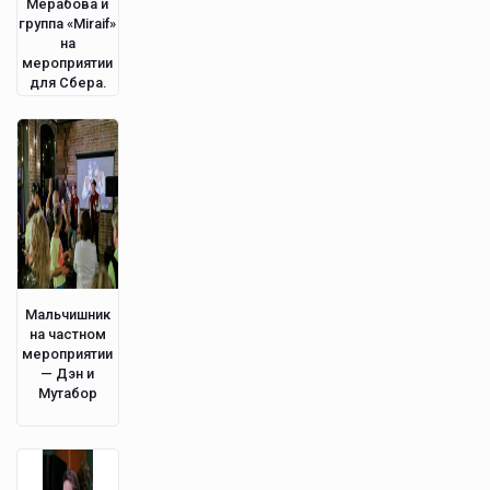
Мерабова и
группа «Miraif»
на
мероприятии
для Сбера.
Мальчишник
на частном
мероприятии
— Дэн и
Мутабор