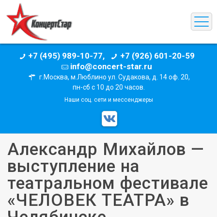
+7 (495) 989-10-77,
+7 (926) 601-20-59
info@concert-star.ru
г.Москва, м.Люблино ул. Судакова, д. 14 оф. 20,
пн-сб с 10 до 20 часов.
Наши соц. сети и мессенджеры
Александр Михайлов —
выступление на
театральном фестивале
«ЧЕЛОВЕК ТЕАТРА» в